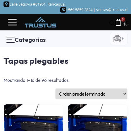
Calle Segovia #01961, Rancagua.
+569 5859 2824 |
ventas@trustus.cl
$
0
+
Categorías
Tapas plegables
Mostrando 1–16 de 96 resultados