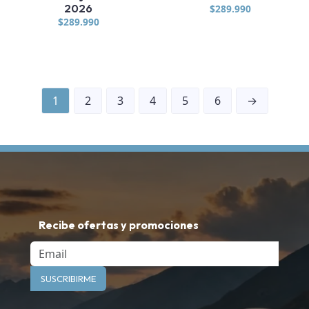
2026
$
289.990
$
289.990
1
2
3
4
5
6
→
Recibe ofertas y promociones
Email
SUSCRIBIRME