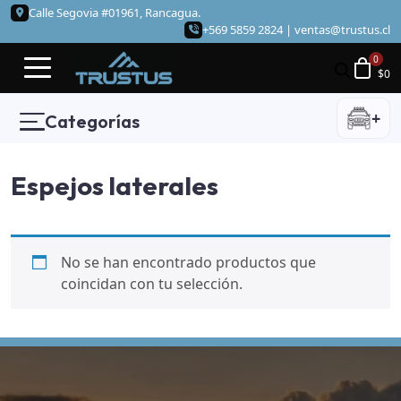
Calle Segovia #01961, Rancagua.
+569 5859 2824 |
ventas@trustus.cl
$
0
+
Categorías
Espejos laterales
No se han encontrado productos que
coincidan con tu selección.