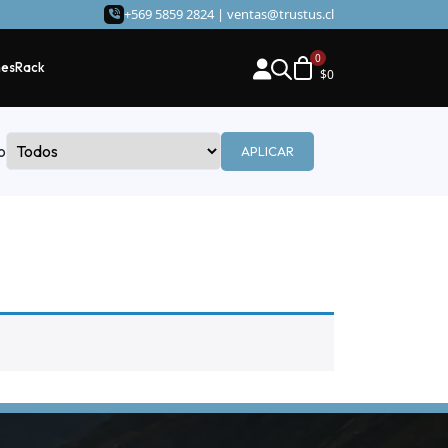
+569 5859 2824 |
ventas@trustus.cl
hes
Rack
$
0
o
APLICAR