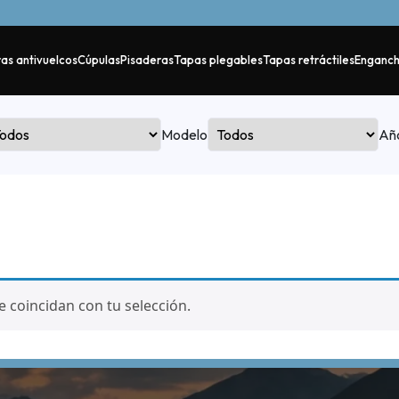
as antivuelcos
Cúpulas
Pisaderas
Tapas plegables
Tapas retráctiles
Enganc
Modelo
Añ
coincidan con tu selección.