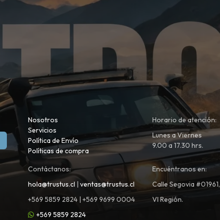
Nosotros
Horario de atención:
Servicios
Lunes a Viernes
Política de Envío
9.00 a 17.30 hrs.
Políticas de compra
Contáctanos:
Encuéntranos en:
hola@trustus.cl
|
ventas@trustus.cl
Calle Segovia #01961
+569 5859 2824 | +569 9699 0004
VI Región.
+569 5859 2824