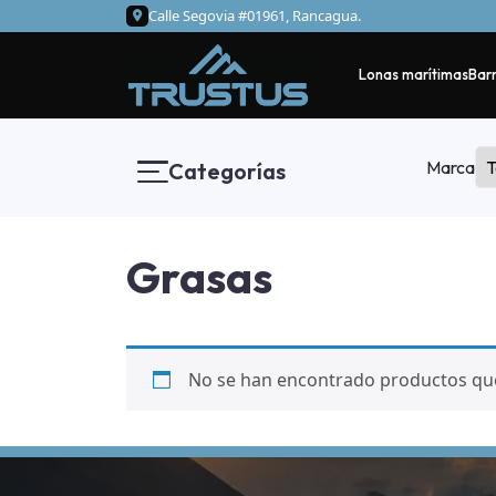
Calle Segovia #01961, Rancagua.
Lonas marítimas
Barr
Marca
Categorías
Grasas
No se han encontrado productos que 