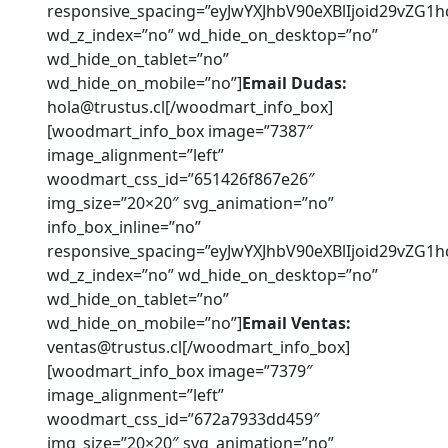
responsive_spacing=”eyJwYXJhbV90eXBlIjoid29vZ
wd_z_index=”no” wd_hide_on_desktop=”no”
wd_hide_on_tablet=”no”
wd_hide_on_mobile=”no”]
Email Dudas:
hola@trustus.cl
[/woodmart_info_box]
[woodmart_info_box image=”7387″
image_alignment=”left”
woodmart_css_id=”651426f867e26″
img_size=”20×20″ svg_animation=”no”
info_box_inline=”no”
responsive_spacing=”eyJwYXJhbV90eXBlIjoid29vZG
wd_z_index=”no” wd_hide_on_desktop=”no”
wd_hide_on_tablet=”no”
wd_hide_on_mobile=”no”]
Email Ventas:
ventas@trustus.cl
[/woodmart_info_box]
[woodmart_info_box image=”7379″
image_alignment=”left”
woodmart_css_id=”672a7933dd459″
img_size=”20×20″ svg_animation=”no”