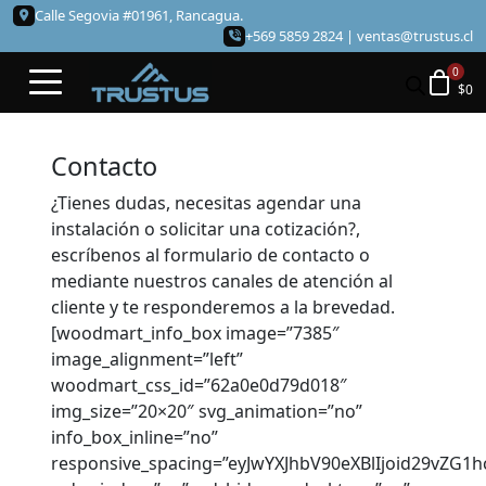
Calle Segovia #01961, Rancagua.
+569 5859 2824 |
ventas@trustus.cl
$
0
Contacto
¿Tienes dudas, necesitas agendar una
instalación o solicitar una cotización?,
escríbenos al formulario de contacto o
mediante nuestros canales de atención al
cliente y te responderemos a la brevedad.
[woodmart_info_box image=”7385″
image_alignment=”left”
woodmart_css_id=”62a0e0d79d018″
img_size=”20×20″ svg_animation=”no”
info_box_inline=”no”
responsive_spacing=”eyJwYXJhbV90eXBlIjoid29vZG