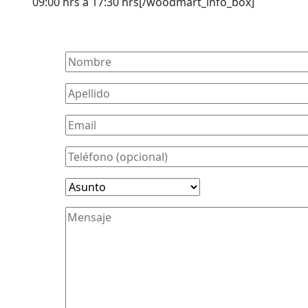
09:00 hrs a 17:30 hrs[/woodmart_info_box]