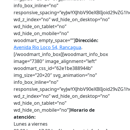
info_box_inline=”no”
responsive_spacing=”eyJwYXJhbV90eXBlIjoid29vZG
wd_z_index=”no” wd_hide_on_desktop=”no”
wd_hide_on_tablet=”no”
wd_hide_on_mobile=”no”
woodmart_empty_space=””]
Dirección:
Avenida Rio Loco 54, Rancagua
.
[/woodmart_info_box][woodmart_info_box
image=”7380″ image_alignment=”left”
woodmart_css_id=”62e1be388944b”
img_size=”20×20″ svg_animation=”no”
info_box_inline=”no”
responsive_spacing=”eyJwYXJhbV90eXBlIjoid29vZ
wd_z_index=”no” wd_hide_on_desktop=”no”
wd_hide_on_tablet=”no”
wd_hide_on_mobile=”no”]
Horario de
atención:
Lunes a viernes