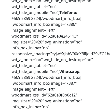
wd_z_index=”no” wd_hide_on_desktop=”no”
wd_hide_on_tablet=”no”
wd_hide_on_mobile=”no”]
Teléfono:
+569 5859 2824[/woodmart_info_box]
[woodmart_info_box image=”7386″
image_alignment=”left”
woodmart_css_id=”62a0e0e246113″
img_size=”20×20″ svg_animation=”no”
info_box_inline=”no”
responsive_spacing=”eyJwYXJhbV90eXBlIjoid29vZG
wd_z_index=”no” wd_hide_on_desktop=”no”
wd_hide_on_tablet=”no”
wd_hide_on_mobile=”no”]
Whatsapp:
+569 5859 2824[/woodmart_info_box]
[woodmart_info_box image=”7387″
image_alignment=”left”
woodmart_css_id=”62a0e0f0b0c12″
img_size=”20×20″ svg_animation=”no”
info_box_inline=”no”