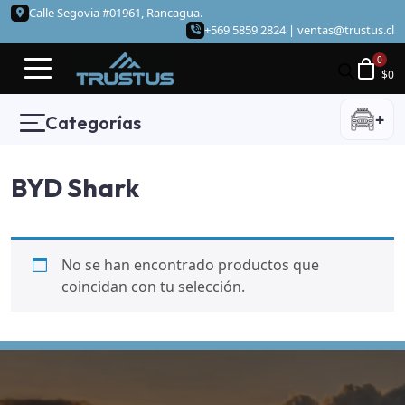
Calle Segovia #01961, Rancagua.
+569 5859 2824 |
ventas@trustus.cl
$
0
+
Categorías
BYD Shark
No se han encontrado productos que
coincidan con tu selección.