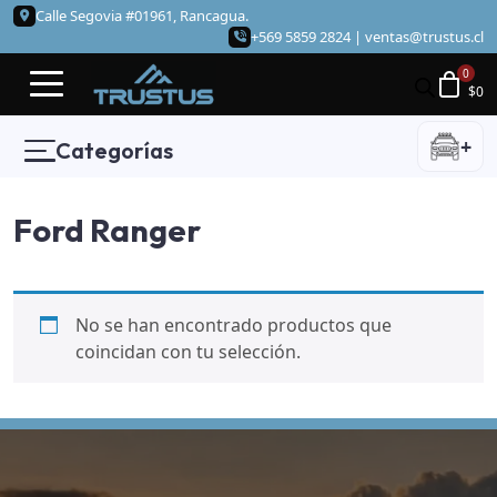
Calle Segovia #01961, Rancagua.
+569 5859 2824 |
ventas@trustus.cl
$
0
+
Categorías
Ford Ranger
No se han encontrado productos que
coincidan con tu selección.