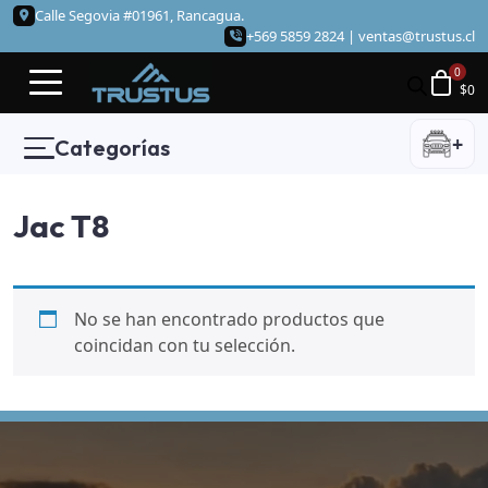
Calle Segovia #01961, Rancagua.
+569 5859 2824 |
ventas@trustus.cl
$
0
+
Categorías
Jac T8
No se han encontrado productos que
coincidan con tu selección.