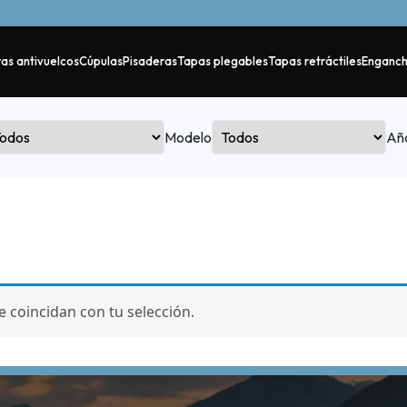
as antivuelcos
Cúpulas
Pisaderas
Tapas plegables
Tapas retráctiles
Enganc
Modelo
Añ
coincidan con tu selección.