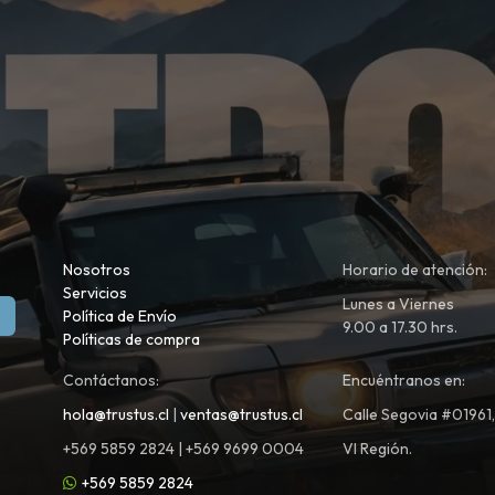
Nosotros
Horario de atención:
Servicios
Lunes a Viernes
Política de Envío
9.00 a 17.30 hrs.
Políticas de compra
Contáctanos:
Encuéntranos en:
hola@trustus.cl
|
ventas@trustus.cl
Calle Segovia #01961
+569 5859 2824 | +569 9699 0004
VI Región.
+569 5859 2824