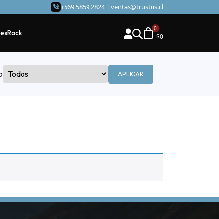
+569 5859 2824 |
ventas@trustus.cl
hes
Rack
$
0
o
APLICAR