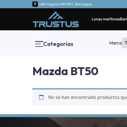
Calle Segovia #01961, Rancagua.
Lonas marítimas
Barr
Marca
Categorías
Mazda BT50
No se han encontrado productos que 