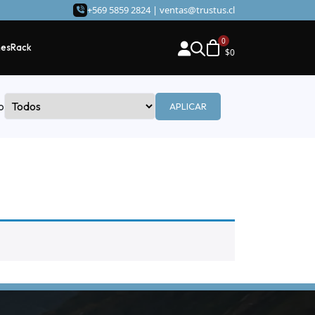
+569 5859 2824 |
ventas@trustus.cl
hes
Rack
$
0
o
APLICAR