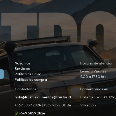
Nosotros
Horario de atención:
Servicios
Lunes a Viernes
Política de Envío
9.00 a 17.30 hrs.
Políticas de compra
Contáctanos:
Encuéntranos en:
hola@trustus.cl
|
ventas@trustus.cl
Calle Segovia #01961
+569 5859 2824 | +569 9699 0004
VI Región.
+569 5859 2824