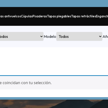
as antivuelcos
Cúpulas
Pisaderas
Tapas plegables
Tapas retráctiles
Enganc
Modelo
Añ
coincidan con tu selección.