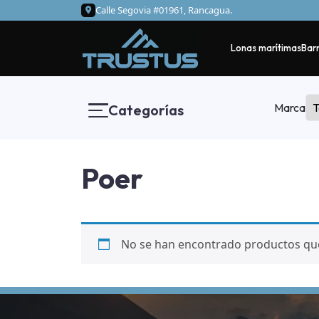
Calle Segovia #01961, Rancagua.
Lonas marítimas
Barr
Marca
Categorías
Poer
No se han encontrado productos que 