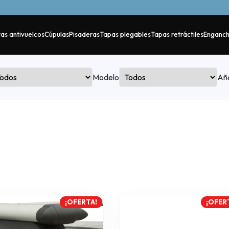
as antivuelcos
Cúpulas
Pisaderas
Tapas plegables
Tapas retráctiles
Enganc
Modelo
Añ
¡OFERTA!
¡OFER