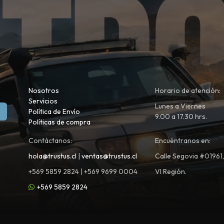
Nosotros
Horario de atención:
Servicios
Lunes a Viernes
Política de Envío
9.00 a 17.30 hrs.
Políticas de compra
Contáctanos:
Encuéntranos en:
hola@trustus.cl
|
ventas@trustus.cl
Calle Segovia #01961
+569 5859 2824 | +569 9699 0004
VI Región.
+569 5859 2824