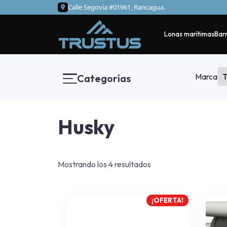
Calle Segovia #01961, Rancagua.
Lonas marítimas
Barr
Marca
Categorías
Husky
Mostrando los 4 resultados
¡OFERTA!