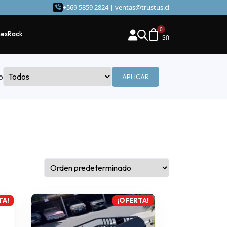
+569 5859 2824 |
ventas@trustus.cl
hes
Rack
$
0
o
APLICAR
TA!
¡OFERTA!