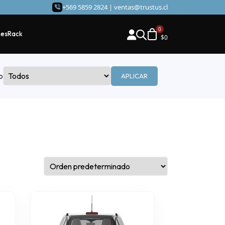
+569 5859 2824 |
ventas@trustus.cl
hes
Rack
$
0
o
APLICAR