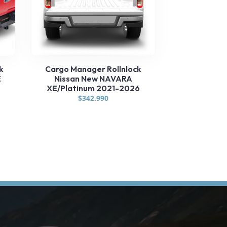
k
Cargo Manager Rollnlock
E
Nissan New NAVARA
XE/Platinum 2021-2026
$
342.990