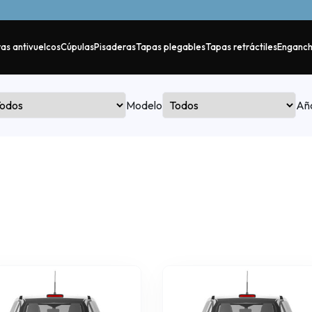
as antivuelcos
Cúpulas
Pisaderas
Tapas plegables
Tapas retráctiles
Enganc
Modelo
Añ