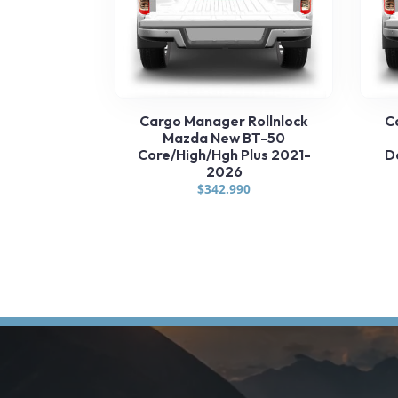
Cargo Manager Rollnlock
C
Mazda New BT-50
Core/High/Hgh Plus 2021-
D
2026
$
342.990