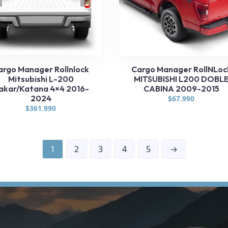
argo Manager Rollnlock
Cargo Manager RollNLoc
Mitsubishi L-200
MITSUBISHI L200 DOBL
akar/Katana 4×4 2016-
CABINA 2009-2015
2024
$
67.990
$
361.990
1
2
3
4
5
→