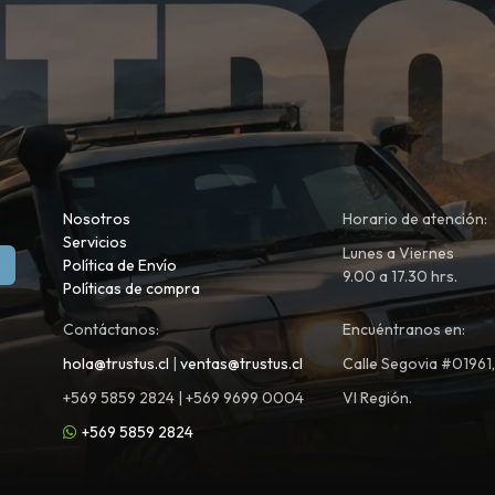
Nosotros
Horario de atención:
Servicios
Lunes a Viernes
Política de Envío
9.00 a 17.30 hrs.
Políticas de compra
Contáctanos:
Encuéntranos en:
hola@trustus.cl
|
ventas@trustus.cl
Calle Segovia #01961
+569 5859 2824 | +569 9699 0004
VI Región.
+569 5859 2824