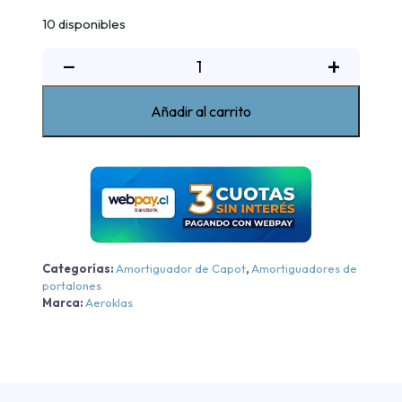
10 disponibles
Amortiguador
−
+
de
Portalón
Añadir al carrito
con
asistente
Mitsubishi
L200
2024-
2025
cantidad
Categorías:
Amortiguador de Capot
,
Amortiguadores de
portalones
Marca:
Aeroklas