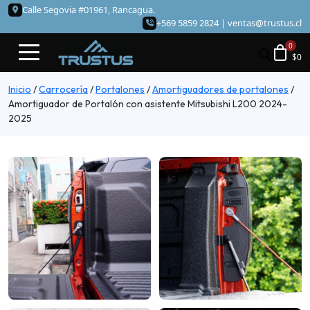
Calle Segovia #01961, Rancagua.
+569 5859 2824 |
ventas@trustus.cl
$
0
Inicio
/
Carrocería
/
Portalones
/
Amortiguadores de portalones
/
Amortiguador de Portalón con asistente Mitsubishi L200 2024-
2025