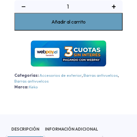
Barra
−
+
antivuelco
K3
Añadir al carrito
cromada
Ford
Ranger
2023-
2024
cantidad
Categorías:
Accesorios de exterior
,
Barras antivuelcos
,
Barras antivuelcos
Marca:
Keko
DESCRIPCIÓN
INFORMACIÓN ADICIONAL