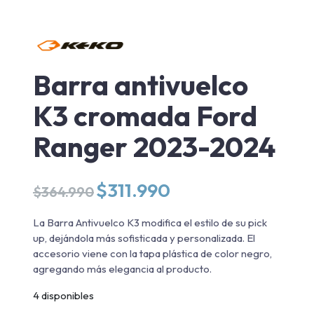
Barra antivuelco
K3 cromada Ford
Ranger 2023-2024
El
El
$
311.990
$
364.990
precio
precio
original
actual
La Barra Antivuelco K3 modifica el estilo de su pick
era:
es:
up, dejándola más sofisticada y personalizada. El
$364.990.
$311.990.
accesorio viene con la tapa plástica de color negro,
agregando más elegancia al producto.
4 disponibles