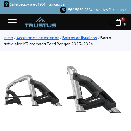
Calle Segovia #01961, Rancagua.
+569 5859 2824 |
ventas@trustus.cl
$
0
Inicio
/
Accesorios de exterior
/
Barras antivuelcos
/
Barra
antivuelco K3 cromada Ford Ranger 2023-2024