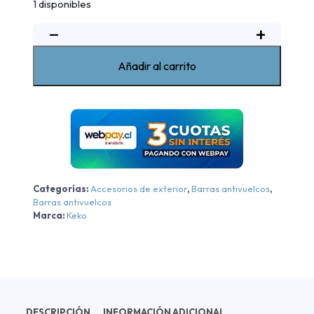
1 disponibles
−
+
Barra
antivuelco
K3
Añadir al carrito
cromada
Nissan
Navara
2008-
2015
cantidad
Categorías:
Accesorios de exterior
,
Barras antivuelcos
,
Barras antivuelcos
Marca:
Keko
DESCRIPCIÓN
INFORMACIÓN ADICIONAL