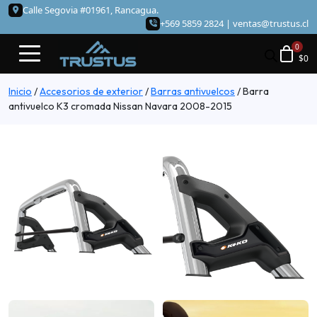
Calle Segovia #01961, Rancagua.
+569 5859 2824 |
ventas@trustus.cl
$
0
Inicio
/
Accesorios de exterior
/
Barras antivuelcos
/
Barra
antivuelco K3 cromada Nissan Navara 2008-2015