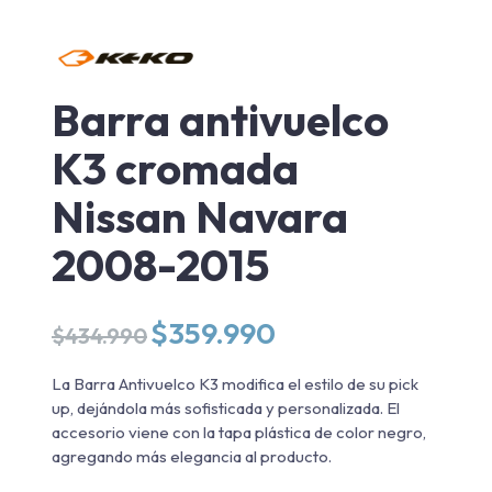
Barra antivuelco
K3 cromada
Nissan Navara
2008-2015
El
El
$
359.990
$
434.990
precio
precio
original
actual
La Barra Antivuelco K3 modifica el estilo de su pick
era:
es:
up, dejándola más sofisticada y personalizada. El
$434.990.
$359.990.
accesorio viene con la tapa plástica de color negro,
agregando más elegancia al producto.