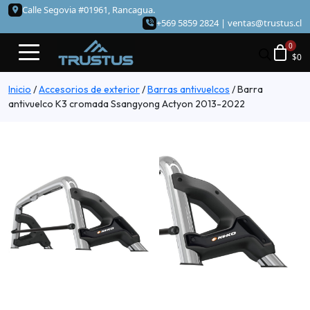
Calle Segovia #01961, Rancagua.
+569 5859 2824 |
ventas@trustus.cl
$
0
Inicio
/
Accesorios de exterior
/
Barras antivuelcos
/
Barra
antivuelco K3 cromada Ssangyong Actyon 2013-2022