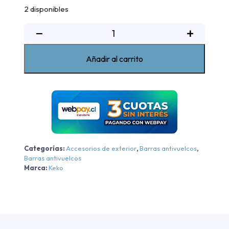
2 disponibles
Barra
−
+
antivuelco
K3
Añadir al carrito
cromada
Ssangyong
Actyon
2013-
2022
cantidad
Categorías:
Accesorios de exterior
,
Barras antivuelcos
,
Barras antivuelcos
Marca:
Keko