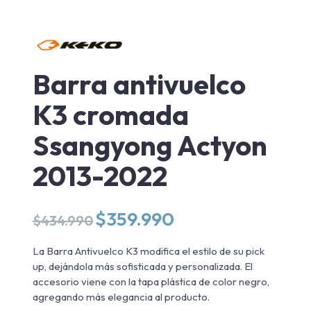
Barra antivuelco
K3 cromada
Ssangyong Actyon
2013-2022
El
El
$
359.990
$
434.990
precio
precio
original
actual
La Barra Antivuelco K3 modifica el estilo de su pick
era:
es:
up, dejándola más sofisticada y personalizada. El
$434.990.
$359.990.
accesorio viene con la tapa plástica de color negro,
agregando más elegancia al producto.