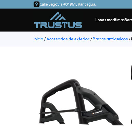
Calle Segovia #01961, Rancagua.
Lonas marítimas
Barr
Inicio
/
Accesorios de exterior
/
Barras antivuelcos
/