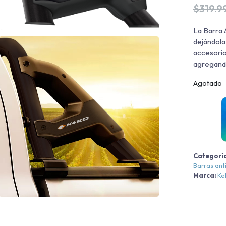
$
319.9
La Barra A
dejándola
accesorio
agregando
Agotado
Categorí
Barras ant
Marca:
Ke