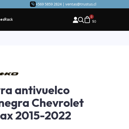
+569 5859 2824 |
ventas@trustus.cl
hes
Rack
$
0
ra antivuelco
negra Chevrolet
ax 2015-2022