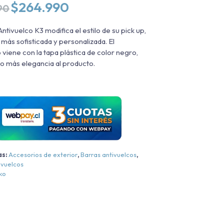
El
El
$
264.990
90
precio
precio
original
actual
ntivuelco K3 modifica el estilo de su pick up,
era:
es:
 más sofisticada y personalizada. El
$319.990.
$264.990.
 viene con la tapa plástica de color negro,
 más elegancia al producto.
as:
Accesorios de exterior
,
Barras antivuelcos
,
ivuelcos
ko