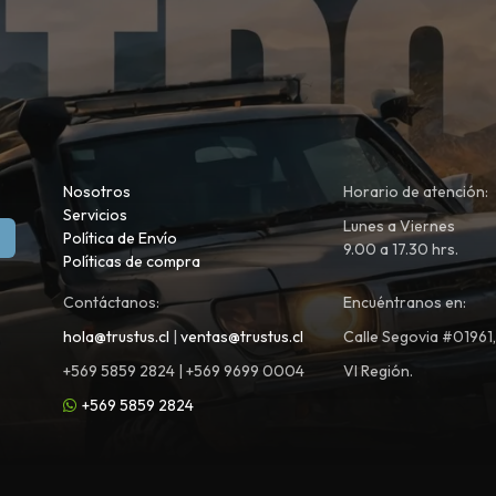
Nosotros
Horario de atención:
Servicios
Lunes a Viernes
Política de Envío
9.00 a 17.30 hrs.
Políticas de compra
Contáctanos:
Encuéntranos en:
hola@trustus.cl
|
ventas@trustus.cl
Calle Segovia #01961
+569 5859 2824 | +569 9699 0004
VI Región.
+569 5859 2824