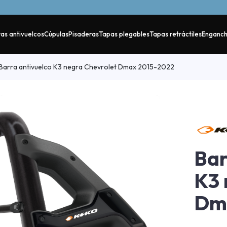
as antivuelcos
Cúpulas
Pisaderas
Tapas plegables
Tapas retráctiles
Enganc
Barra antivuelco K3 negra Chevrolet Dmax 2015-2022
Bar
K3 
Dm