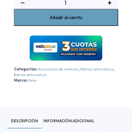
Barra
−
+
antivuelco
K3
Añadir al carrito
negra
Toyota
Hilux
2005-
2015
cantidad
Categorías:
Accesorios de exterior
,
Barras antivuelcos
,
Barras antivuelcos
Marca:
Keko
DESCRIPCIÓN
INFORMACIÓN ADICIONAL