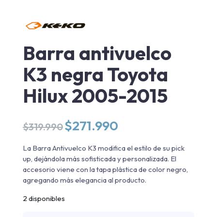
Barra antivuelco
K3 negra Toyota
Hilux 2005-2015
El
El
$
271.990
$
319.990
precio
precio
original
actual
La Barra Antivuelco K3 modifica el estilo de su pick
era:
es:
up, dejándola más sofisticada y personalizada. El
$319.990.
$271.990.
accesorio viene con la tapa plástica de color negro,
agregando más elegancia al producto.
2 disponibles