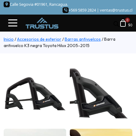
Calle Segovia #01961, Rancagua.
+569 5859 2824 |
ventas@trustus.cl
$
0
Inicio
/
Accesorios de exterior
/
Barras antivuelcos
/
Barra
antivuelco K3 negra Toyota Hilux 2005-2015