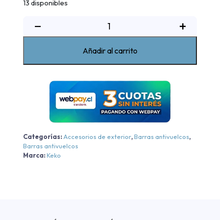
13 disponibles
Barra
−
+
Antivuelco
K3
Añadir al carrito
Negro
Ford
Ranger
Wildtrack
2023-
2024
cantidad
Categorías:
Accesorios de exterior
,
Barras antivuelcos
,
Barras antivuelcos
Marca:
Keko