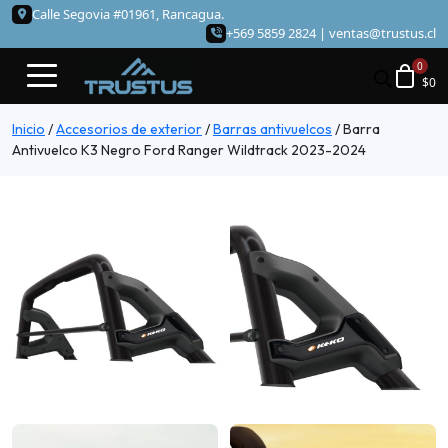
Calle Segovia #01961, Rancagua.
+569 5859 2824 |
ventas@trustus.cl
$
0
Inicio
/
Accesorios de exterior
/
Barras antivuelcos
/
Barra
Antivuelco K3 Negro Ford Ranger Wildtrack 2023-2024