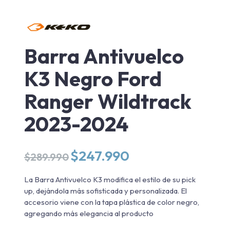
Barra Antivuelco
K3 Negro Ford
Ranger Wildtrack
2023-2024
El
El
$
247.990
$
289.990
precio
precio
original
actual
La Barra Antivuelco K3 modifica el estilo de su pick
era:
es:
up, dejándola más sofisticada y personalizada. El
$289.990.
$247.990.
accesorio viene con la tapa plástica de color negro,
agregando más elegancia al producto