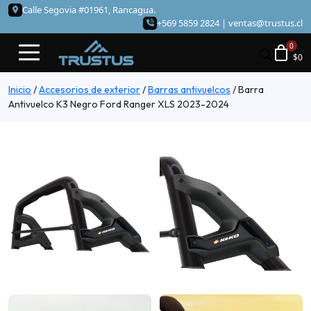
Calle Segovia #01961, Rancagua.
+569 5859 2824 |
ventas@trustus.cl
$
0
Inicio
/
Accesorios de exterior
/
Barras antivuelcos
/
Barra
Antivuelco K3 Negro Ford Ranger XLS 2023-2024