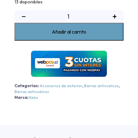
13 disponibles
Barra
−
+
Antivuelco
K3
Añadir al carrito
Negro
Ford
Ranger
XLS
2023-
2024
cantidad
Categorías:
Accesorios de exterior
,
Barras antivuelcos
,
Barras antivuelcos
Marca:
Keko