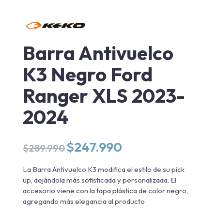
Barra Antivuelco
K3 Negro Ford
Ranger XLS 2023-
2024
El
El
$
247.990
$
289.990
precio
precio
original
actual
La Barra Antivuelco K3 modifica el estilo de su pick
era:
es:
up, dejándola más sofisticada y personalizada. El
$289.990.
$247.990.
accesorio viene con la tapa plástica de color negro,
agregando más elegancia al producto