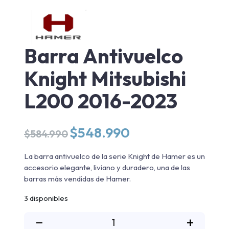
Barra Antivuelco
Knight Mitsubishi
L200 2016-2023
El
El
$
548.990
$
584.990
precio
precio
original
actual
La barra antivuelco de la serie Knight de Hamer es un
era:
es:
accesorio elegante, liviano y duradero, una de las
$584.990.
$548.990.
barras más vendidas de Hamer.
3 disponibles
Barra
−
+