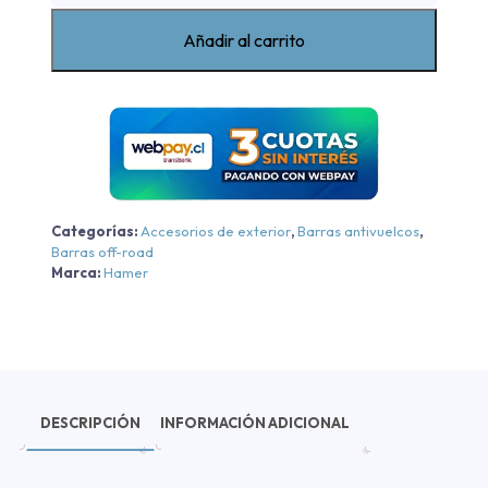
Antivuelco
Knight
Añadir al carrito
Mitsubishi
L200
2016-
2023
cantidad
Categorías:
Accesorios de exterior
,
Barras antivuelcos
,
Barras off-road
Marca:
Hamer
DESCRIPCIÓN
INFORMACIÓN ADICIONAL