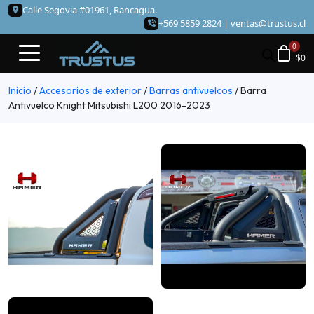
Calle Segovia #01961, Rancagua.
+569 5859 2824 |
ventas@trustus.cl
$
0
Inicio
/
Accesorios de exterior
/
Barras antivuelcos
/
Barra
Antivuelco Knight Mitsubishi L200 2016-2023