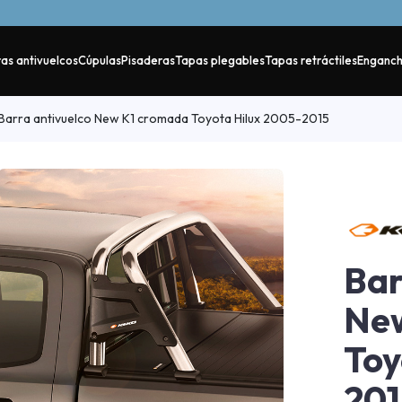
as antivuelcos
Cúpulas
Pisaderas
Tapas plegables
Tapas retráctiles
Enganc
Barra antivuelco New K1 cromada Toyota Hilux 2005-2015
Bar
Ne
Toy
201