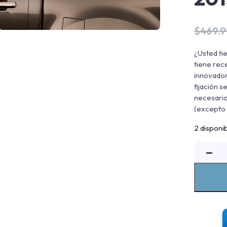
$
469.
¿Usted ti
tiene rec
innovador
fijación s
necesario 
(excepto 
2 disponi
B
−
a
K
T
H