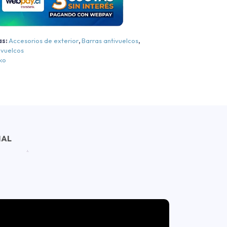
2005-
015
antidad
as:
Accesorios de exterior
,
Barras antivuelcos
,
ivuelcos
ko
NAL