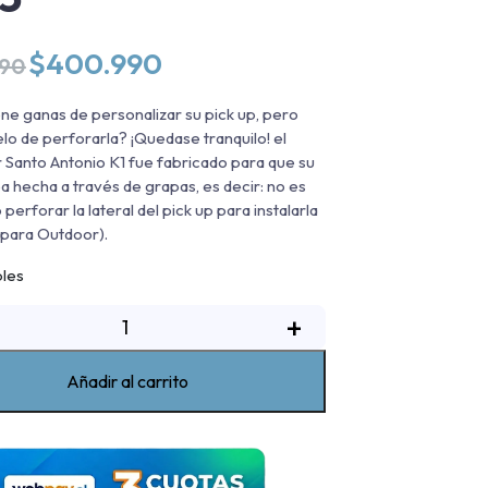
El
El
$
400.990
990
precio
precio
original
actual
ene ganas de personalizar su pick up, pero
era:
es:
elo de perforarla? ¡Quedase tranquilo! el
$469.990.
$400.990.
 Santo Antonio K1 fue fabricado para que su
ea hecha a través de grapas, es decir: no es
perforar la lateral del pick up para instalarla
para Outdoor).
bles
arra
+
ntivuelco
New
Añadir al carrito
1
cromada
oyota
ilux