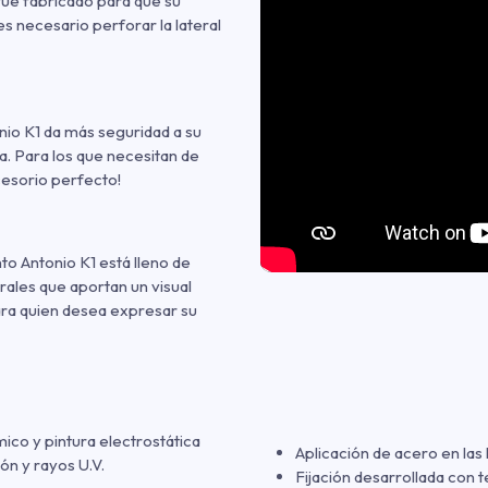
fue fabricado para que su
es necesario perforar la lateral
nio K1 da más seguridad a su
a. Para los que necesitan de
cesorio perfecto!
anto Antonio K1 está lleno de
rales que aportan un visual
ara quien desea expresar su
ico y pintura electrostática
Aplicación de acero en las 
ón y rayos U.V.
Fijación desarrollada con t