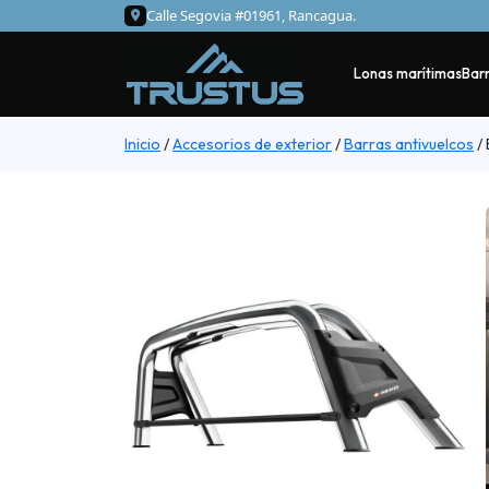
Calle Segovia #01961, Rancagua.
Lonas marítimas
Barr
Inicio
/
Accesorios de exterior
/
Barras antivuelcos
/