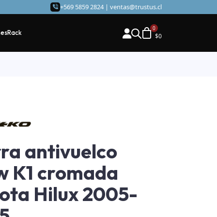
+569 5859 2824 |
ventas@trustus.cl
hes
Rack
$
0
ra antivuelco
w K1 cromada
ota Hilux 2005-
5