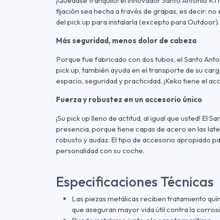
¡Quedase tranquilo! el innovador Santo Antonio K1 
fijación sea hecha a través de grapas, es decir: no 
del pick up para instalarla (excepto para Outdoor).
Más seguridad, menos dolor de cabeza
Porque fue fabricado con dos tubos, el Santo Anto
pick up, también ayuda en el transporte de su carg
espacio, seguridad y practicidad. ¡Keko tiene el ac
Fuerza y robustez en un accesorio único
¡Su pick up lleno de actitud, al igual que usted! El S
presencia, porque tiene capas de acero en las late
robusto y audaz. El tipo de accesorio apropiado p
personalidad con su coche.
Especificaciones Técnicas
Las piezas metálicas reciben tratamiento quím
que aseguran mayor vida útil contra la corrosi