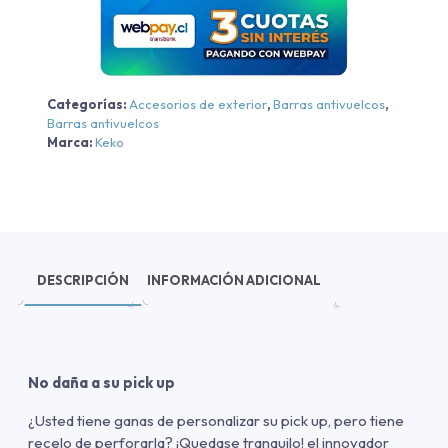
Hilux
2016-
2025
cantidad
Categorías:
Accesorios de exterior
,
Barras antivuelcos
,
Barras antivuelcos
Marca:
Keko
DESCRIPCIÓN
INFORMACIÓN ADICIONAL
No daña a su pick up
¿Usted tiene ganas de personalizar su pick up, pero tiene
recelo de perforarla? ¡Quedase tranquilo! el innovador