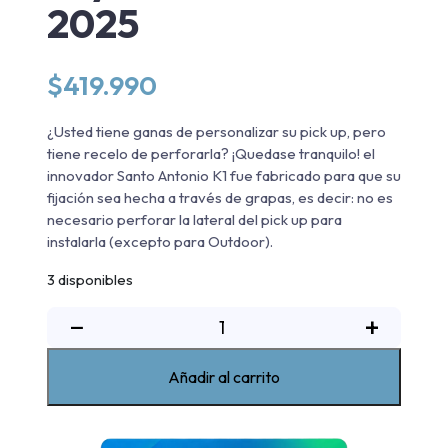
2025
$
419.990
¿Usted tiene ganas de personalizar su pick up, pero
tiene recelo de perforarla? ¡Quedase tranquilo! el
innovador Santo Antonio K1 fue fabricado para que su
fijación sea hecha a través de grapas, es decir: no es
necesario perforar la lateral del pick up para
instalarla (excepto para Outdoor).
3 disponibles
Barra
−
+
antivuelco
New
Añadir al carrito
K1
cromada
Toyota