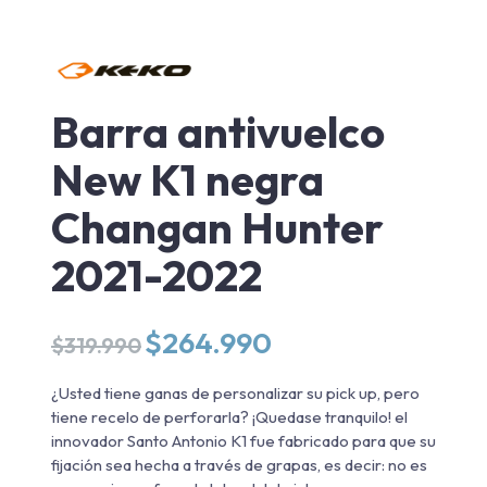
Barra antivuelco
New K1 negra
Changan Hunter
2021-2022
El
El
$
264.990
$
319.990
precio
precio
original
actual
¿Usted tiene ganas de personalizar su pick up, pero
era:
es:
tiene recelo de perforarla? ¡Quedase tranquilo! el
$319.990.
$264.990.
innovador Santo Antonio K1 fue fabricado para que su
fijación sea hecha a través de grapas, es decir: no es