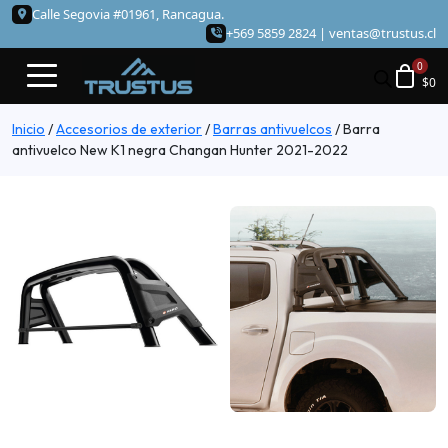
Calle Segovia #01961, Rancagua.
+569 5859 2824 |
ventas@trustus.cl
$
0
Inicio
/
Accesorios de exterior
/
Barras antivuelcos
/
Barra
antivuelco New K1 negra Changan Hunter 2021-2022