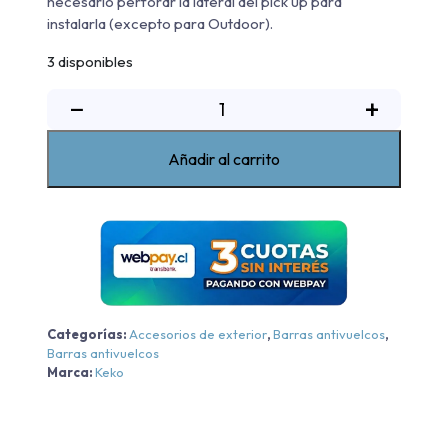
necesario perforar la lateral del pick up para
instalarla (excepto para Outdoor).
3 disponibles
Barra
−
+
antivuelco
New
Añadir al carrito
K1
negra
Changan
Hunter
2021-
2022
cantidad
Categorías:
Accesorios de exterior
,
Barras antivuelcos
,
Barras antivuelcos
Marca:
Keko