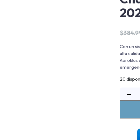
20
$
384.
Con un si
alta cali
Aeroklas 
emergenci
20 dispon
C
−
h
G