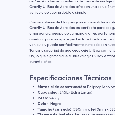
de Aeroklas tiene un sistema de cierre de anclaje 
Gravity U-Box de Aeroklas ofrecen una solución m
vehículo de cabina doble o simple.
Con un sistema de bloqueo y un kit de instalación de
Gravity U-Box de Aeroklas es perfecta para aseg
emergencia, equipo de camping y otras pertenenc
diseñada para un ajuste perfecto sobre los arcos d
vehículo y puede ser fácilmente instalada con nuest
Tenga la seguriad de que cada caja U-Box contiene 
UV, lo que significa que su nueva caja U-Box estar
durante años.
Especificaciones Técnicas
Material de construcción:
Polipropileno re
Capacidad:
245L (Extra Largo)
Peso:
24 Kg
Color:
Negro
Tamaño (cerrado):
580mm x 1440mm x 5
Tiempo de instalación:
Aproximadamente 