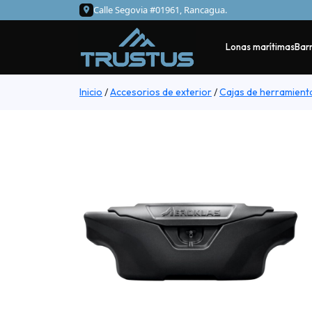
Calle Segovia #01961, Rancagua.
Lonas marítimas
Barr
Inicio
/
Accesorios de exterior
/
Cajas de herramient