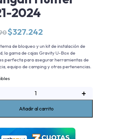
21-2024
El
El
$
327.242
990
precio
precio
original
actual
stema de bloqueo y un kit de instalación de
era:
es:
dad, la gama de cajas Gravity U-Box de
$384.990.
$327.242.
es perfecta para asegurar herramientas de
a, equipo de camping y otras pertenencias.
ibles
aja
+
de
erramientas
Añadir al carrito
U-
Box
ravity
Changan