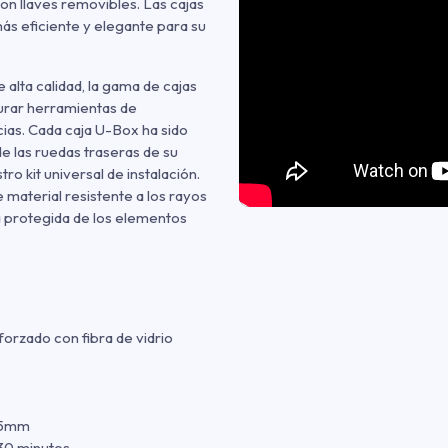
con llaves removibles. Las cajas
ás eficiente y elegante para su
 alta calidad, la gama de cajas
urar herramientas de
ias. Cada caja U-Box ha sido
e las ruedas traseras de su
ro kit universal de instalación.
material resistente a los rayos
á protegida de los elementos
forzado con fibra de vidrio
35mm
30 minutos