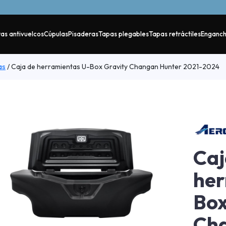
as antivuelcos
Cúpulas
Pisaderas
Tapas plegables
Tapas retráctiles
Enganc
as
/
Caja de herramientas U-Box Gravity Changan Hunter 2021-2024
Caj
her
Box
Ch