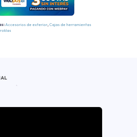
unter
021-
2024
as:
Accesorios de exterior
,
Cajas de herramientas
antidad
roklas
NAL