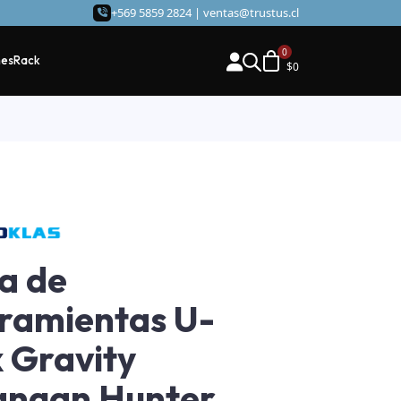
+569 5859 2824 |
ventas@trustus.cl
hes
Rack
$
0
a de
ramientas U-
 Gravity
angan Hunter