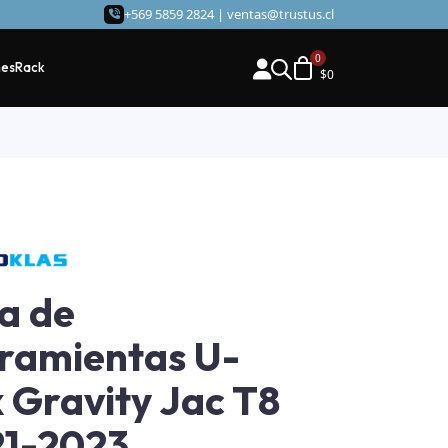
+569 5859 2824 |
ventas@trustus.cl
hes
Rack
$
0
a de
ramientas U-
 Gravity Jac T8
21-2023