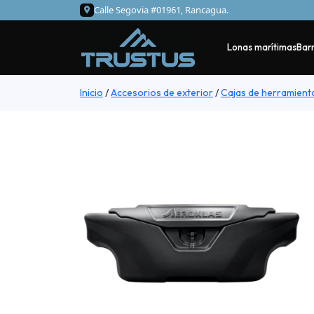
Calle Segovia #01961, Rancagua.
Lonas marítimas
Barr
Inicio
/
Accesorios de exterior
/
Cajas de herramient