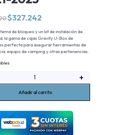
El
El
$
327.242
990
precio
precio
original
actual
stema de bloqueo y un kit de instalación de
era:
es:
dad, la gama de cajas Gravity U-Box de
$384.990.
$327.242.
es perfecta para asegurar herramientas de
a, equipo de camping y otras pertenencias.
ibles
aja
+
de
erramientas
Añadir al carrito
U-
Box
ravity
ac
T8
021-