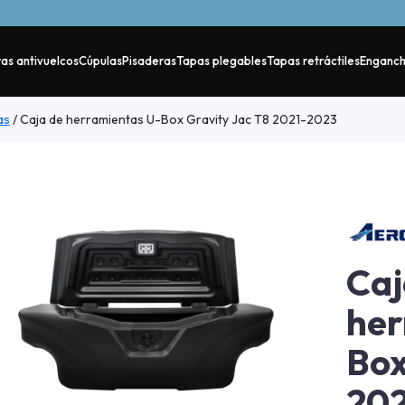
as antivuelcos
Cúpulas
Pisaderas
Tapas plegables
Tapas retráctiles
Enganc
as
/
Caja de herramientas U-Box Gravity Jac T8 2021-2023
Caj
her
Box
20