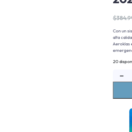
$
384.
Con un si
alta cali
Aeroklas 
emergenci
20 dispon
C
−
h
G
J
2