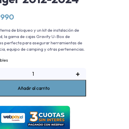
.990
stema de bloqueo y un kit de instalación de
dad, la gama de cajas Gravity U-Box de
es perfecta para asegurar herramientas de
a, equipo de camping y otras pertenencias.
ibles
aja
+
de
erramientas
Añadir al carrito
U-
Box
ank
XL
ord
anger