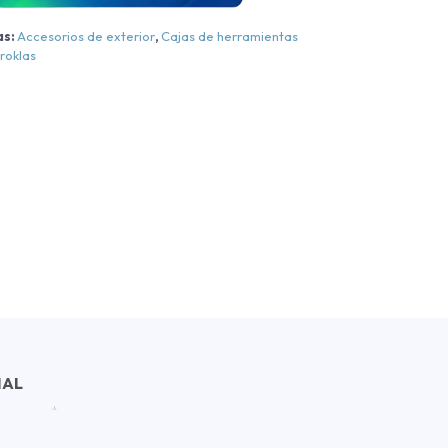
012-
as:
Accesorios de exterior
,
Cajas de herramientas
2024
roklas
antidad
NAL