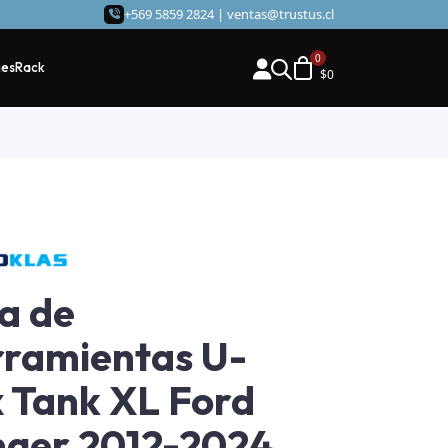
+569 5859 2824 |
ventas@trustus.cl
hes
Rack
$
0
a de
ramientas U-
 Tank XL Ford
ger 2012-2024