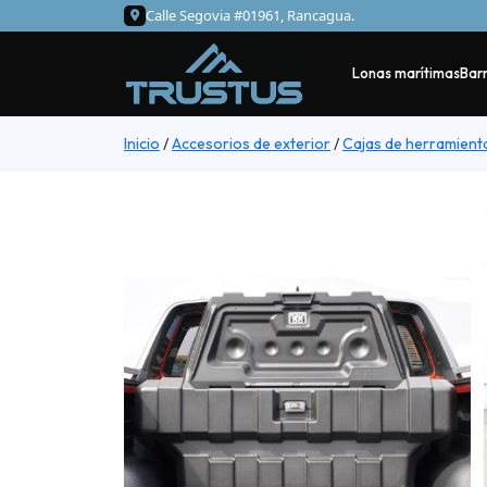
Calle Segovia #01961, Rancagua.
Lonas marítimas
Barr
Inicio
/
Accesorios de exterior
/
Cajas de herramient