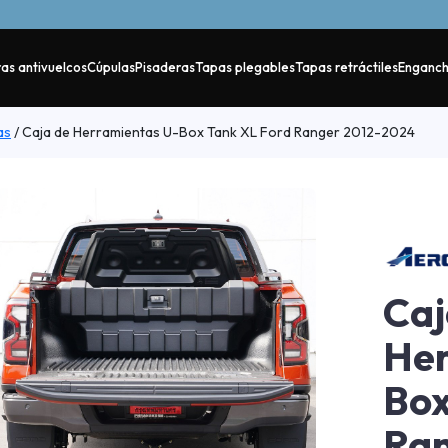
as antivuelcos
Cúpulas
Pisaderas
Tapas plegables
Tapas retráctiles
Enganc
as
/
Caja de Herramientas U-Box Tank XL Ford Ranger 2012-2024
Caj
Her
Box
Ran