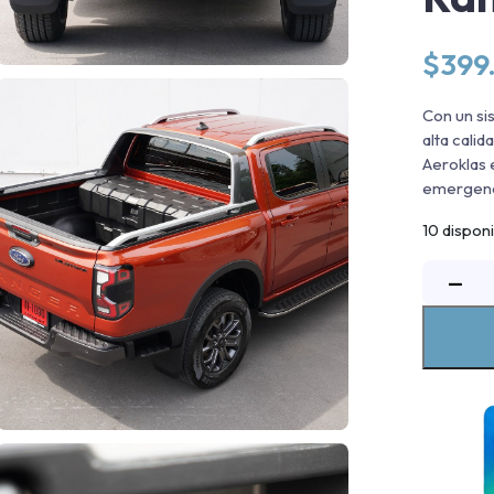
$
399
Con un si
alta cali
Aeroklas 
emergenci
10 dispon
C
−
H
T
F
R