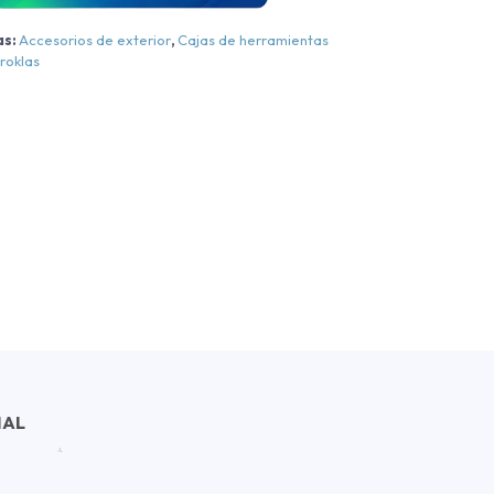
012-
as:
Accesorios de exterior
,
Cajas de herramientas
2023
roklas
antidad
NAL