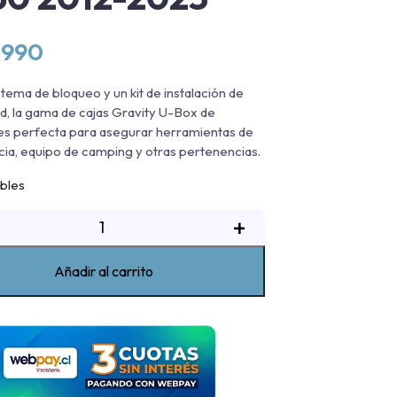
.990
stema de bloqueo y un kit de instalación de
dad, la gama de cajas Gravity U-Box de
es perfecta para asegurar herramientas de
a, equipo de camping y otras pertenencias.
ibles
aja
+
de
erramientas
Añadir al carrito
U-
Box
ank
XL
Mazda
BT50