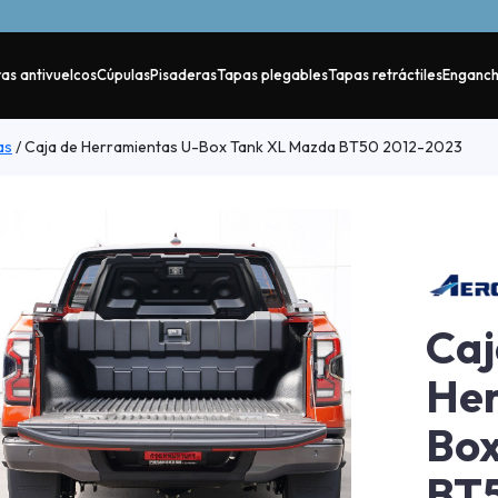
as antivuelcos
Cúpulas
Pisaderas
Tapas plegables
Tapas retráctiles
Enganc
as
/
Caja de Herramientas U-Box Tank XL Mazda BT50 2012-2023
Caj
Her
Box
BT5