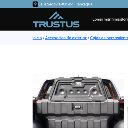
Calle Segovia #01961, Rancagua.
Lonas marítimas
Barr
Inicio
/
Accesorios de exterior
/
Cajas de herramient