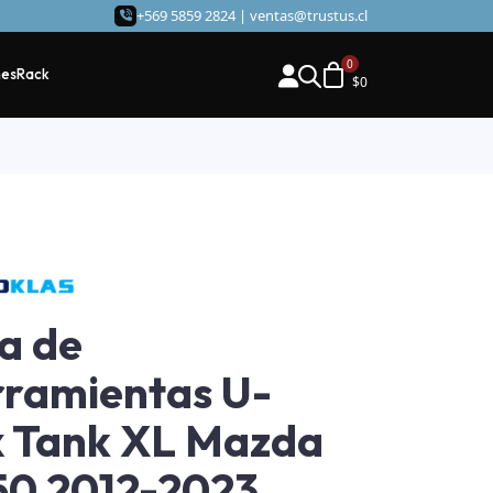
+569 5859 2824 |
ventas@trustus.cl
hes
Rack
$
0
a de
ramientas U-
 Tank XL Mazda
0 2012-2023