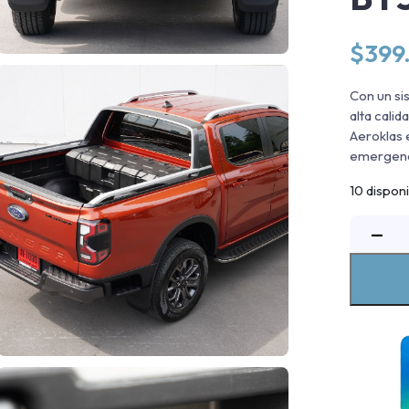
$
399
Con un si
alta cali
Aeroklas 
emergenci
10 dispon
C
−
H
T