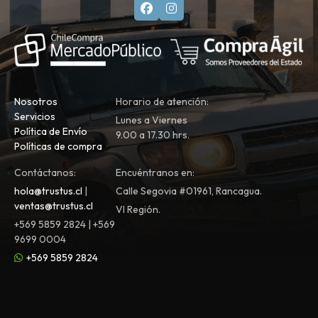
Nosotros
Horario de atención:
Servicios
Lunes a Viernes
Política de Envío
9.00 a 17.30 hrs.
Políticas de compra
Contáctanos:
Encuéntranos en:
hola@trustus.cl
|
Calle Segovia #01961, Rancagua.
ventas@trustus.cl
VI Región.
+569 5859 2824 | +569
9699 0004
+569 5859 2824