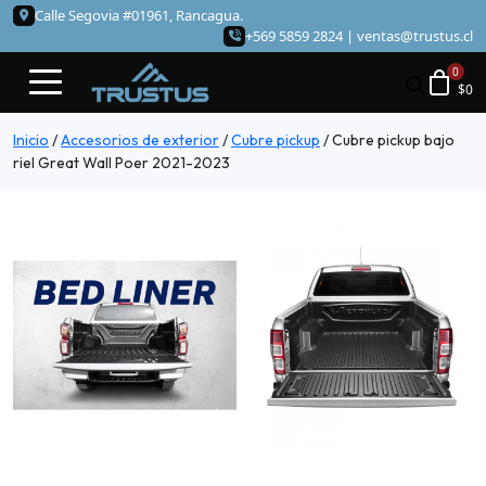
Calle Segovia #01961, Rancagua.
+569 5859 2824 |
ventas@trustus.cl
$
0
Inicio
/
Accesorios de exterior
/
Cubre pickup
/
Cubre pickup bajo
riel Great Wall Poer 2021-2023