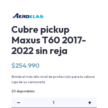
Cubre pickup
Maxus T60 2017-
2022 sin reja
$
254.990
Brinda el más alto nivel de protección para la valiosa
caja de su camioneta.
20 disponibles
Cubre
−
+
pickup