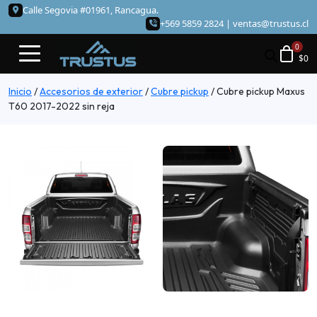
Calle Segovia #01961, Rancagua.
+569 5859 2824 |
ventas@trustus.cl
$
0
Inicio
/
Accesorios de exterior
/
Cubre pickup
/
Cubre pickup Maxus
T60 2017-2022 sin reja