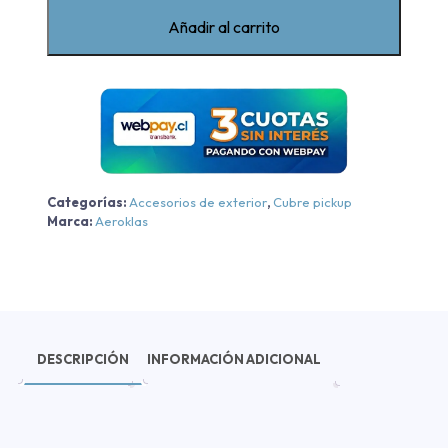
Maxus
Añadir al carrito
T60
2017-
2022
sin
reja
cantidad
Categorías:
Accesorios de exterior
,
Cubre pickup
Marca:
Aeroklas
DESCRIPCIÓN
INFORMACIÓN ADICIONAL