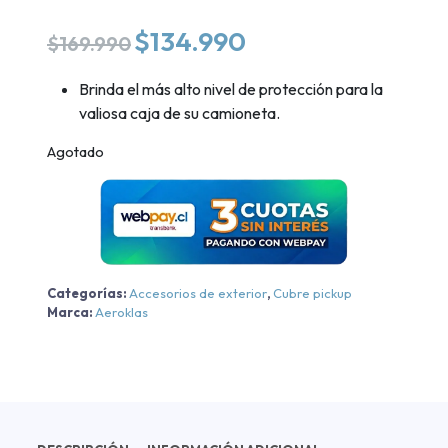
El
El
$
134.990
$
169.990
precio
precio
original
actual
Brinda el más alto nivel de protección para la
era:
es:
valiosa caja de su camioneta.
$169.990.
$134.990.
Agotado
Categorías:
Accesorios de exterior
,
Cubre pickup
Marca:
Aeroklas