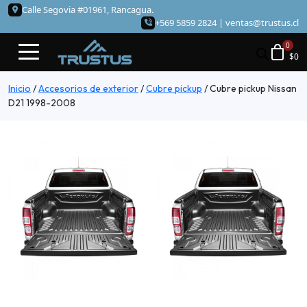
Calle Segovia #01961, Rancagua.
+569 5859 2824 |
ventas@trustus.cl
$
0
Inicio
/
Accesorios de exterior
/
Cubre pickup
/
Cubre pickup Nissan
D21 1998-2008