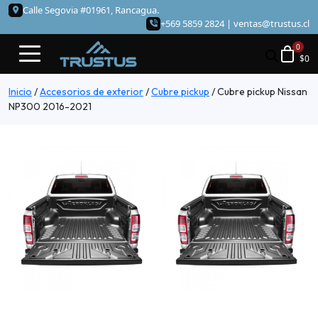
Calle Segovia #01961, Rancagua.
+569 5859 2824 |
ventas@trustus.cl
$
0
Inicio
/
Accesorios de exterior
/
Cubre pickup
/
Cubre pickup Nissan
NP300 2016-2021