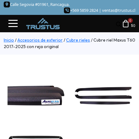
Calle Segovia #01961, Rancagua.
+569 5859 2824 |
ventas@trustus.cl
$
0
Inicio
/
Accesorios de exterior
/
Cubre rieles
/
Cubre riel Maxus T60
2017-2025 con reja original