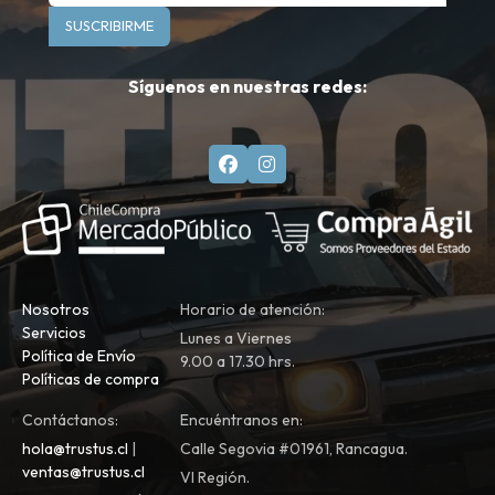
SUSCRIBIRME
Síguenos en nuestras redes:
Nosotros
Horario de atención:
Servicios
Lunes a Viernes
Política de Envío
9.00 a 17.30 hrs.
Políticas de compra
Contáctanos:
Encuéntranos en:
hola@trustus.cl
|
Calle Segovia #01961, Rancagua.
ventas@trustus.cl
VI Región.