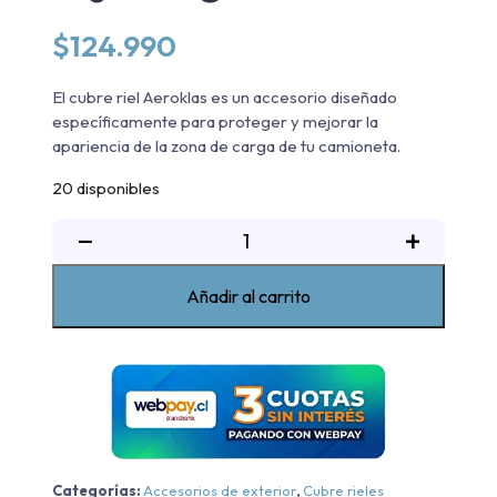
$
124.990
El cubre riel Aeroklas es un accesorio diseñado
específicamente para proteger y mejorar la
apariencia de la zona de carga de tu camioneta.
20 disponibles
Cubre
−
+
riel
Maxus
Añadir al carrito
T60
2017-
2025
con
reja
original
cantidad
Categorías:
Accesorios de exterior
,
Cubre rieles