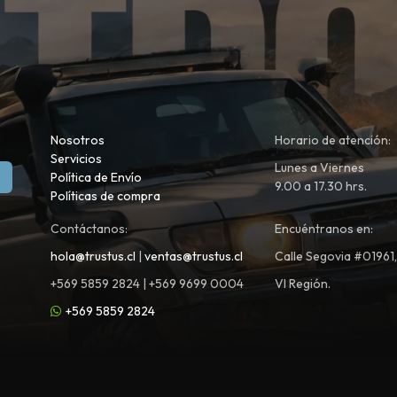
Nosotros
Horario de atención:
Servicios
Lunes a Viernes
Política de Envío
9.00 a 17.30 hrs.
Políticas de compra
Contáctanos:
Encuéntranos en:
hola@trustus.cl
|
ventas@trustus.cl
Calle Segovia #01961
+569 5859 2824 | +569 9699 0004
VI Región.
+569 5859 2824