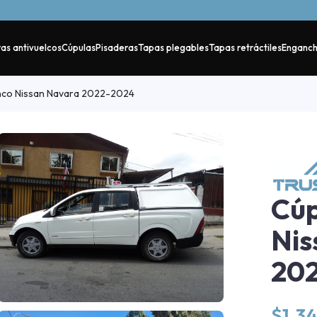
as antivuelcos
Cúpulas
Pisaderas
Tapas plegables
Tapas retráctiles
Enganc
nco Nissan Navara 2022-2024
Cúp
Nis
20
$
1.3