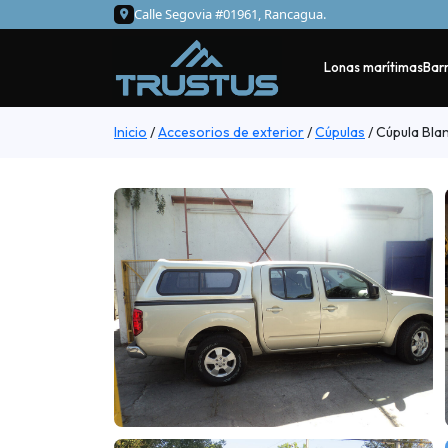
Calle Segovia #01961, Rancagua.
Lonas marítimas
Barr
Inicio
/
Accesorios de exterior
/
Cúpulas
/
Cúpula Bla