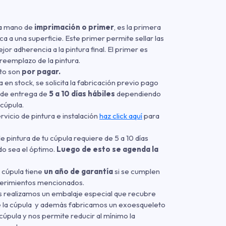
na mano de
imprimación o primer
, es la primera
ca a una superficie. Este primer permite sellar las
or adherencia a la pintura final. El primer es
reemplazo de la pintura.
cto son
por pagar.
a en stock, se solicita la fabricación previo pago
 de entrega de
5 a 10 días hábiles
dependiendo
 cúpula.
ervicio de pintura e instalación
haz click aquí
para
e pintura de tu cúpula requiere de 5 a 10 días
ado sea el óptimo.
Luego de esto se agenda la
u cúpula tiene
un año de garantía
si se cumplen
uerimientos mencionados.
s realizamos un embalaje especial que recubre
 de la cúpula y además fabricamos un exoesqueleto
úpula y nos permite reducir al mínimo la