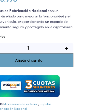
as de
Fabricación Nacional
son un
 diseñado para mejorar la funcionalidad y el
 tu vehículo, proporcionando un espacio de
iento seguro y protegido en la caja trasera.
bles
úpula
+
lanco
issan
Añadir al carrito
avara
2022-
2024
antidad
as:
Accesorios de exterior
,
Cúpulas
bricación Nacional