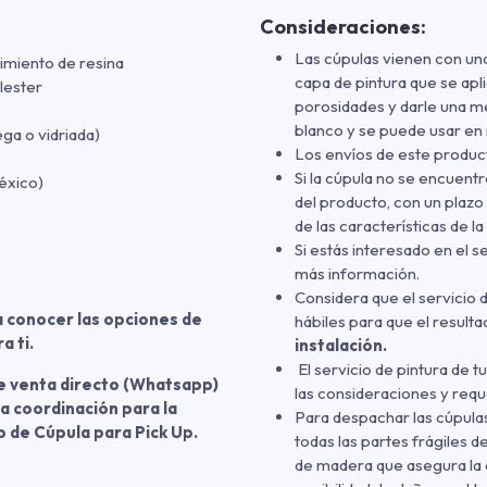
Consideraciones:
Las cúpulas vienen con u
miento de resina
capa de pintura que se apli
lester
porosidades y darle una mej
blanco y se puede usar en 
ga o vidriada)
Los envíos de este produ
Si la cúpula no se encuentr
éxico)
del producto, con un plazo
de las características de la
Si estás interesado en el s
más información.
Considera que el servicio d
a conocer las opciones de
hábiles para que el result
a ti.
instalación.
El servicio de pintura de t
e venta directo (Whatsapp)
las consideraciones y req
a coordinación para la
Para despachar las cúpula
o de Cúpula para Pick Up.
todas las partes frágiles
de madera que asegura la c