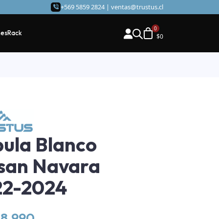
+569 5859 2824 |
ventas@trustus.cl
hes
Rack
$
0
ula Blanco
san Navara
22-2024
48.990