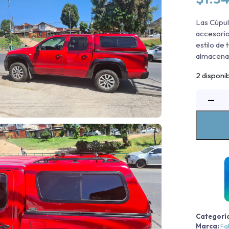
Las Cúpul
accesorio
estilo de
almacenam
2 disponi
C
−
B
N
N
c
Categorí
Marca:
Fa