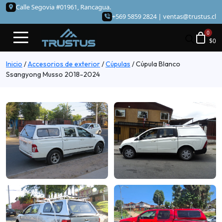
Calle Segovia #01961, Rancagua.
+569 5859 2824 |
ventas@trustus.cl
$
0
Inicio
/
Accesorios de exterior
/
Cúpulas
/
Cúpula Blanco
Ssangyong Musso 2018-2024