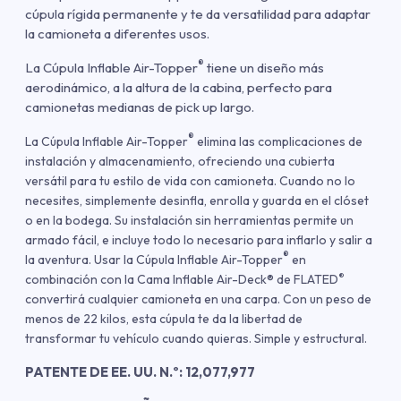
cúpula rígida permanente y te da versatilidad para adaptar
la camioneta a diferentes usos.
®
La Cúpula Inflable Air-Topper
tiene un diseño más
aerodinámico, a la altura de la cabina, perfecto para
camionetas medianas de pick up largo.
®
La Cúpula Inflable Air-Topper
elimina las complicaciones de
instalación y almacenamiento, ofreciendo una cubierta
versátil para tu estilo de vida con camioneta. Cuando no lo
necesites, simplemente desinfla, enrolla y guarda en el clóset
o en la bodega. Su instalación sin herramientas permite un
armado fácil, e incluye todo lo necesario para inflarlo y salir a
®
la aventura. Usar la Cúpula Inflable Air-Topper
en
®
combinación con la
Cama Inflable
Air-Deck®
de FLATED
convertirá cualquier camioneta en una carpa. Con un peso de
menos de 22 kilos, esta cúpula te da la libertad de
transformar tu vehículo cuando quieras. Simple y estructural.
PATENTE DE EE. UU. N.º: 12,077,977