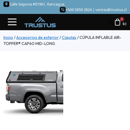
Calle Segovia #01961, Rancagua.
+569 5859 2824 |
ventas@trustus.cl
$
0
Inicio
/
Accesorios de exterior
/
Cúpulas
/
CÚPULA INFLABLE AIR-
TOPPER® CAP60 MID-LONG