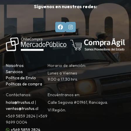
Síguenos en nuestras redes:
Nosotros
Horario de atención:
Servicios
Lunes a Viernes
Política de Envío
9.00 a 17.30 hrs.
Políticas de compra
Contáctanos:
Encuéntranos en:
hola@trustus.cl
|
Calle Segovia #01961, Rancagua.
ventas@trustus.cl
VI Región.
+569 5859 2824 | +569
9699 0004
+569 5859 2824