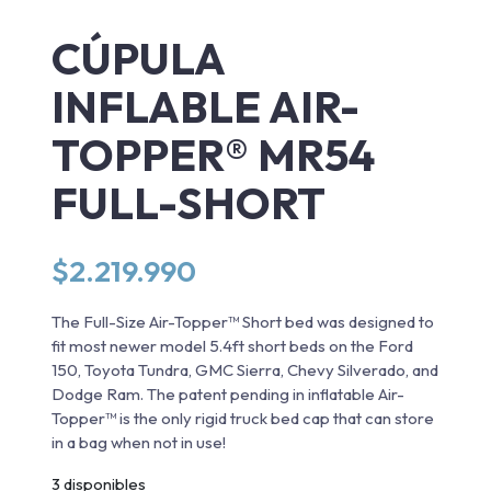
CÚPULA
INFLABLE AIR-
TOPPER® MR54
FULL-SHORT
$
2.219.990
The Full-Size Air-Topper™ Short bed was designed to
fit most newer model 5.4ft short beds on the Ford
150, Toyota Tundra, GMC Sierra, Chevy Silverado, and
Dodge Ram. The patent pending in inflatable Air-
Topper™ is the only rigid truck bed cap that can store
in a bag when not in use!
3 disponibles