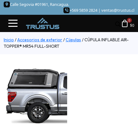
Calle Segovia #01961, Rancagua.
+569 5859 2824 |
ventas@trustus.cl
$
0
Inicio
/
Accesorios de exterior
/
Cúpulas
/
CÚPULA INFLABLE AIR-
TOPPER® MR54 FULL-SHORT