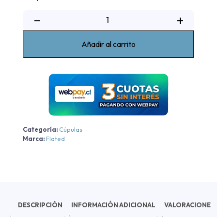
CÚPULA
−
+
INFLABLE
AIR-
Añadir al carrito
TOPPER®
MR54
FULL-
SHORT
cantidad
Categoría:
Cúpulas
Marca:
Flated
DESCRIPCIÓN
INFORMACIÓN ADICIONAL
VALORACIONES 