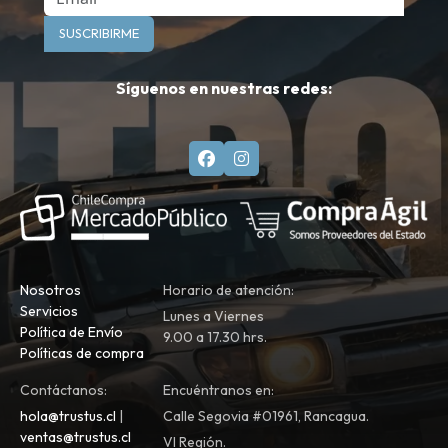
SUSCRIBIRME
Síguenos en nuestras redes:
Nosotros
Horario de atención:
Servicios
Lunes a Viernes
Política de Envío
9.00 a 17.30 hrs.
Políticas de compra
Contáctanos:
Encuéntranos en:
hola@trustus.cl
|
Calle Segovia #01961, Rancagua.
ventas@trustus.cl
VI Región.