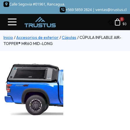
Calle Segovia #01961, Rancagua.
+569 5859 2824 |
ventas@trustus.cl
$
0
Inicio
/
Accesorios de exterior
/
Cúpulas
/
CÚPULA INFLABLE AIR-
TOPPER® MR60 MID-LONG