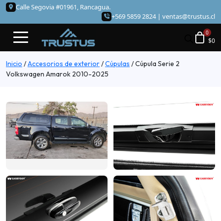
Calle Segovia #01961, Rancagua.
+569 5859 2824 |
ventas@trustus.cl
$
0
Inicio
/
Accesorios de exterior
/
Cúpulas
/
Cúpula Serie 2
Volkswagen Amarok 2010-2025