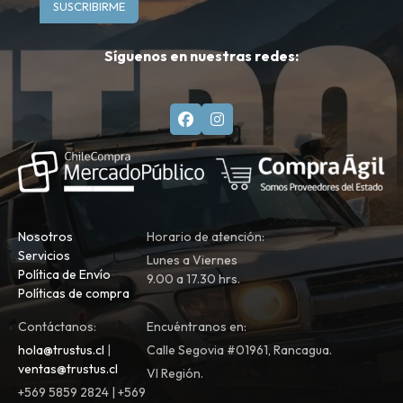
SUSCRIBIRME
Síguenos en nuestras redes:
Nosotros
Horario de atención:
Servicios
Lunes a Viernes
Política de Envío
9.00 a 17.30 hrs.
Políticas de compra
Contáctanos:
Encuéntranos en:
hola@trustus.cl
|
Calle Segovia #01961, Rancagua.
ventas@trustus.cl
VI Región.
+569 5859 2824 | +569