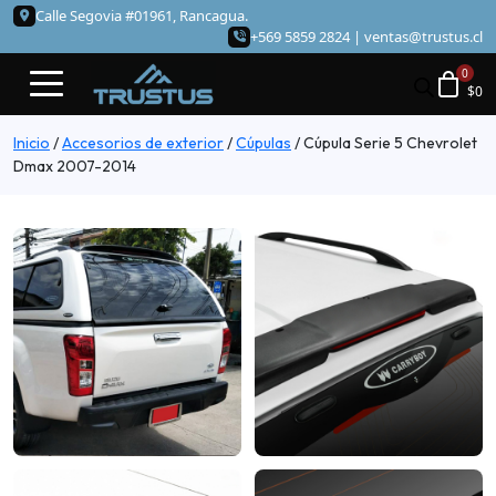
Calle Segovia #01961, Rancagua.
+569 5859 2824 |
ventas@trustus.cl
$
0
Inicio
/
Accesorios de exterior
/
Cúpulas
/
Cúpula Serie 5 Chevrolet
Dmax 2007-2014