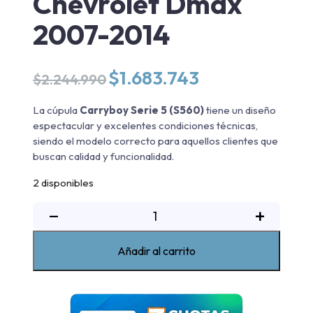
Chevrolet Dmax
2007-2014
El
El
$
1.683.743
$
2.244.990
precio
precio
original
actual
La cúpula
Carryboy Serie 5 (S560)
tiene un diseño
era:
es:
espectacular y excelentes condiciones técnicas,
$2.244.990.
$1.683.743.
siendo el modelo correcto para aquellos clientes que
buscan calidad y funcionalidad.
2 disponibles
Cúpula
−
+
Serie
5
Añadir al carrito
Chevrolet
Dmax
2007-
2014