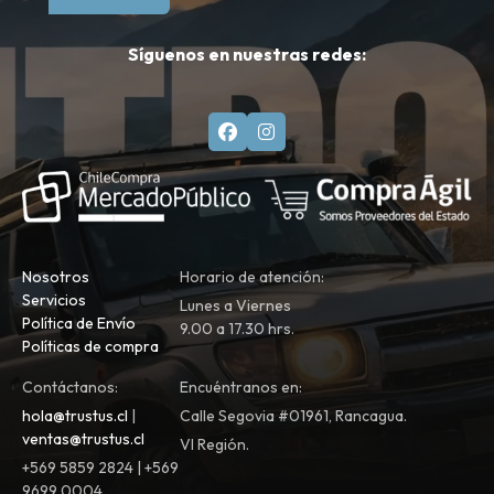
Síguenos en nuestras redes:
Nosotros
Horario de atención:
Servicios
Lunes a Viernes
Política de Envío
9.00 a 17.30 hrs.
Políticas de compra
Contáctanos:
Encuéntranos en:
hola@trustus.cl
|
Calle Segovia #01961, Rancagua.
ventas@trustus.cl
VI Región.
+569 5859 2824 | +569
9699 0004