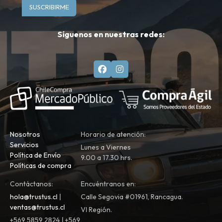
SUSCRIBIRME
Síguenos en nuestras redes:
Nosotros
Horario de atención:
Servicios
Lunes a Viernes
Política de Envío
9.00 a 17.30 hrs.
Políticas de compra
Contáctanos:
Encuéntranos en:
hola@trustus.cl
|
Calle Segovia #01961, Rancagua.
ventas@trustus.cl
VI Región.
+569 5859 2824 | +569