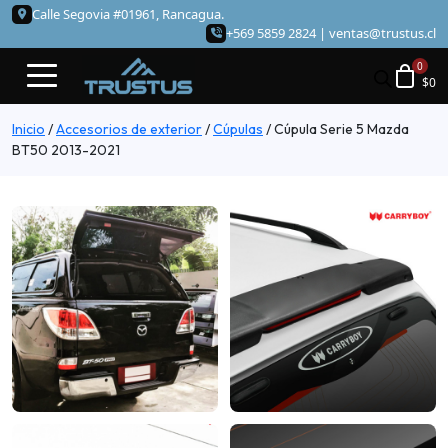
Calle Segovia #01961, Rancagua.
+569 5859 2824 |
ventas@trustus.cl
$
0
Inicio
/
Accesorios de exterior
/
Cúpulas
/
Cúpula Serie 5 Mazda
BT50 2013-2021