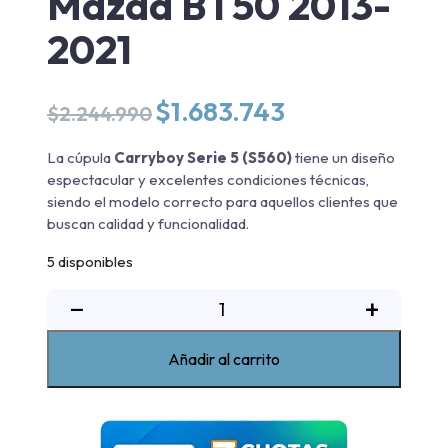
Mazda BT50 2013-
2021
El
El
$
1.683.743
$
2.244.990
precio
precio
original
actual
La cúpula
Carryboy Serie 5 (S560)
tiene un diseño
era:
es:
espectacular y excelentes condiciones técnicas,
$2.244.990.
$1.683.743.
siendo el modelo correcto para aquellos clientes que
buscan calidad y funcionalidad.
5 disponibles
Cúpula
−
+
Serie
5
Añadir al carrito
Mazda
BT50
2013-
2021