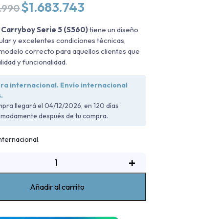
El
El
$
1.683.743
.990
precio
precio
original
actual
Carryboy Serie 5 (S560)
tiene un diseño
era:
es:
lar y excelentes condiciones técnicas,
$2.244.990.
$1.683.743.
 modelo correcto para aquellos clientes que
lidad y funcionalidad.
a internacional. Envío internacional
.
pra llegará el 04/12/2026, en 120 días
imadamente después de tu compra.
ternacional.
úpula
+
erie
5
Añadir al carrito
sangyong
Musso
019-