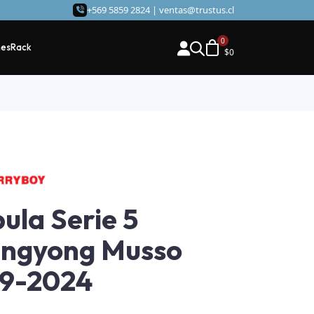
+569 5859 2824 |
ventas@trustus.cl
hes
Rack
$
0
ula Serie 5
angyong Musso
19-2024