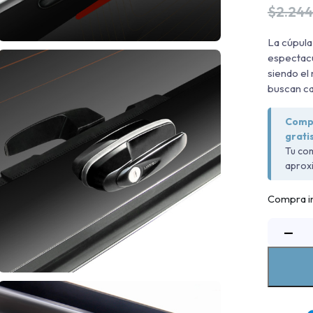
$
2.244
La cúpula
espectacu
siendo el
buscan ca
Compr
gratis
Tu com
aprox
Compra in
C
−
S
S
2