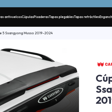
as antivuelcos
Cúpulas
Pisaderas
Tapas plegables
Tapas retráctiles
Enganc
ie 5 Ssangyong Musso 2019-2024
Cúp
Ss
20