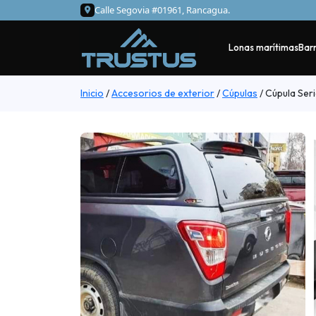
Calle Segovia #01961, Rancagua.
Lonas marítimas
Barr
Inicio
/
Accesorios de exterior
/
Cúpulas
/
Cúpula Ser