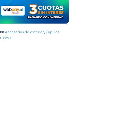
2024
antidad
as:
Accesorios de exterior
,
Cúpulas
rryboy