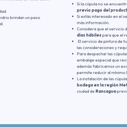
Si la cúpula no se encuentra
previo pago del produc
dad.
Si estás interesado en el s
vidrio brindan un peso
más información.
l.
Considera que el servicio 
días hábiles
para que el r
El servicio de pintura de t
las consideraciones y req
Para despachar las cúpulas
embalaje especial que recu
además fabricamos un exo
permite reducir al mínimo l
La instalación de las cúpul
bodega en la región Me
ciudad de
Rancagua
previ