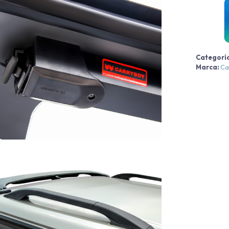
c
Categorí
Marca:
Ca