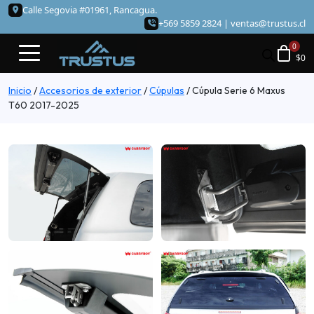
Calle Segovia #01961, Rancagua.
+569 5859 2824 |
ventas@trustus.cl
$
0
Inicio
/
Accesorios de exterior
/
Cúpulas
/
Cúpula Serie 6 Maxus
T60 2017-2025