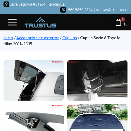
Calle Segovia #01961, Rancagua.
+569 5859 2824 |
ventas@trustus.cl
$
0
Inicio
/
Accesorios de exterior
/
Cúpulas
/
Cúpula Serie 6 Toyota
Hilux 2011-2015