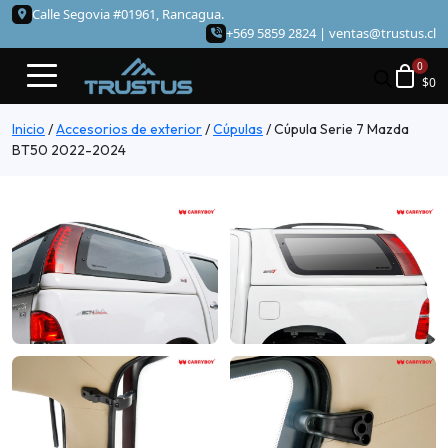
Calle Segovia #01961, Rancagua.
+569 5859 2824 |
ventas@trustus.cl
$
0
Inicio
/
Accesorios de exterior
/
Cúpulas
/
Cúpula Serie 7 Mazda
BT50 2022-2024