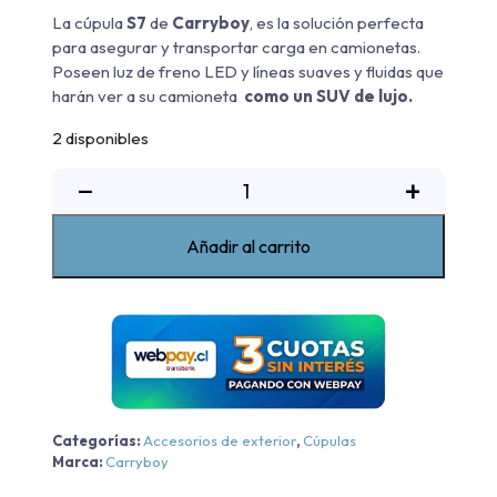
La cúpula
S7
de
Carryboy
, es la solución perfecta
para asegurar y transportar carga en camionetas.
Poseen luz de freno LED y líneas suaves y fluidas que
harán ver a su camioneta
como un SUV de lujo.
2 disponibles
Cúpula
−
+
Serie
7
Añadir al carrito
Mazda
BT50
2022-
2024
cantidad
Categorías:
Accesorios de exterior
,
Cúpulas
Marca:
Carryboy