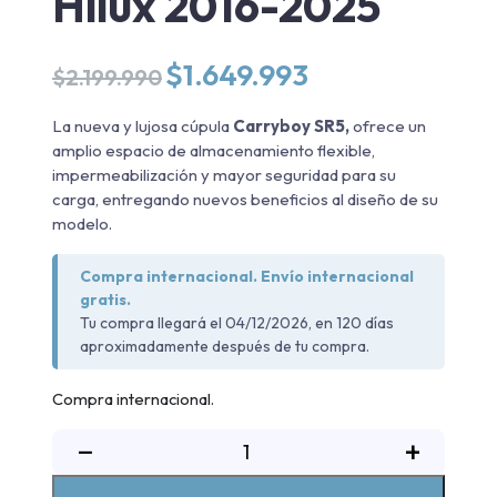
Hilux 2016-2025
El
El
$
1.649.993
$
2.199.990
precio
precio
original
actual
La nueva y lujosa cúpula
Carryboy S
R5,
ofrece un
era:
es:
amplio espacio de almacenamiento flexible,
$2.199.990.
$1.649.993.
impermeabilización y mayor seguridad para su
carga, entregando nuevos beneficios al diseño de su
modelo.
Compra internacional. Envío internacional
gratis.
Tu compra llegará el 04/12/2026, en 120 días
aproximadamente después de tu compra.
Compra internacional.
Cúpula
−
+
SR5
Toyota