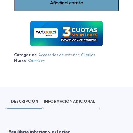
Añadir al carrito
Hilux
2016-
2025
cantidad
Categorías:
Accesorios de exterior
,
Cúpulas
Marca:
Carryboy
DESCRIPCIÓN
INFORMACIÓN ADICIONAL
Equilibrio interior y exterior