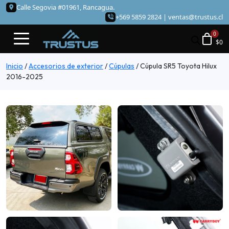
Calle Segovia #01961, Rancagua.
+569 5859 2824 |
ventas@trustus.cl
$
0
Inicio
/
Accesorios de exterior
/
Cúpulas
/
Cúpula SR5 Toyota Hilux
2016-2025