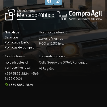
Nosotros
Horario de atención:
Servicios
Lunes a Viernes
Política de Envío
9.00 a 17.30 hrs.
Políticas de compra
Contáctanos:
Encuéntranos en:
hola@trustus.cl
|
Calle Segovia #01961, Rancagua.
ventas@trustus.cl
VI Región.
+569 5859 2824 | +569
9699 0004
+569 5859 2824