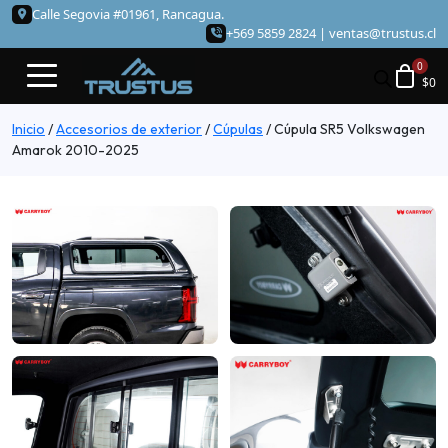
Calle Segovia #01961, Rancagua.
+569 5859 2824 |
ventas@trustus.cl
$
0
Inicio
/
Accesorios de exterior
/
Cúpulas
/
Cúpula SR5 Volkswagen
Amarok 2010-2025