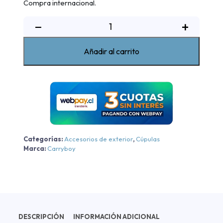
Compra internacional.
Cúpula
−
+
SR5
Volkswagen
Añadir al carrito
Amarok
2010-
2025
cantidad
Categorías:
Accesorios de exterior
,
Cúpulas
Marca:
Carryboy
DESCRIPCIÓN
INFORMACIÓN ADICIONAL