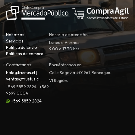
Nosotros
Horario de atención:
Servicios
Lunes a Viernes
Política de Envío
9.00 a 17.30 hrs.
Políticas de compra
Contáctanos:
Encuéntranos en:
hola@trustus.cl
|
Calle Segovia #01961, Rancagua.
ventas@trustus.cl
VI Región.
+569 5859 2824 | +569
9699 0004
+569 5859 2824