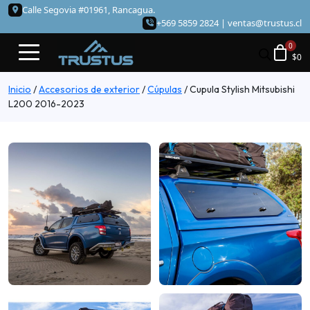
Calle Segovia #01961, Rancagua.
+569 5859 2824 |
ventas@trustus.cl
$
0
Inicio
/
Accesorios de exterior
/
Cúpulas
/
Cupula Stylish Mitsubishi
L200 2016-2023