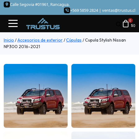
Calle Segovia #01961, Rancagua.
+569 5859 2824 |
ventas@trustus.cl
$
0
Inicio
/
Accesorios de exterior
/
Cúpulas
/
Cupula Stylish Nissan
NP300 2016-2021