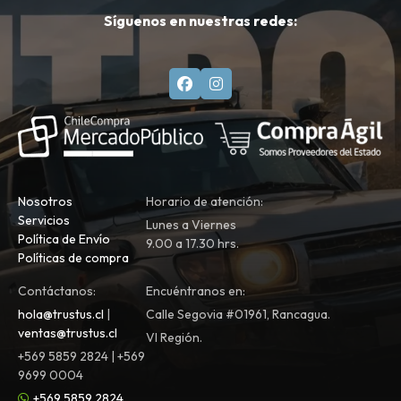
Síguenos en nuestras redes:
Nosotros
Horario de atención:
Servicios
Lunes a Viernes
Política de Envío
9.00 a 17.30 hrs.
Políticas de compra
Contáctanos:
Encuéntranos en:
hola@trustus.cl
|
Calle Segovia #01961, Rancagua.
ventas@trustus.cl
VI Región.
+569 5859 2824 | +569
9699 0004
+569 5859 2824