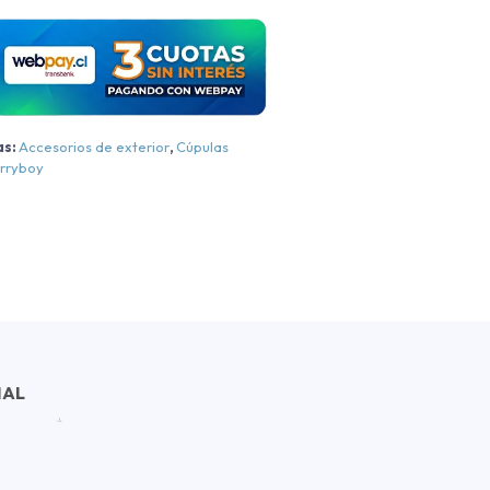
2023
antidad
as:
Accesorios de exterior
,
Cúpulas
rryboy
NAL