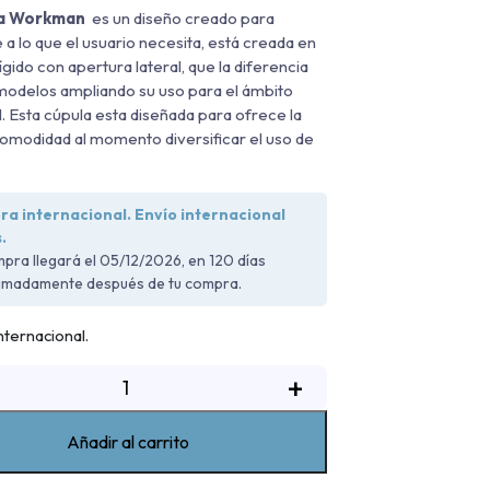
la Workman
es un diseño creado para
 a lo que el usuario necesita, está creada en
ígido con apertura lateral, que la diferencia
modelos ampliando su uso para el ámbito
. Esta cúpula esta diseñada para ofrece la
modidad al momento diversificar el uso de
.
a internacional. Envío internacional
.
pra llegará el 05/12/2026, en 120 días
imadamente después de tu compra.
ternacional.
úpula
+
WM
ord
Añadir al carrito
anger
013-