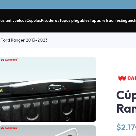
as antivuelcos
Cúpulas
Pisaderas
Tapas plegables
Tapas retráctiles
Enganc
Ford Ranger 2013-2023
Cú
Ran
$
2.1