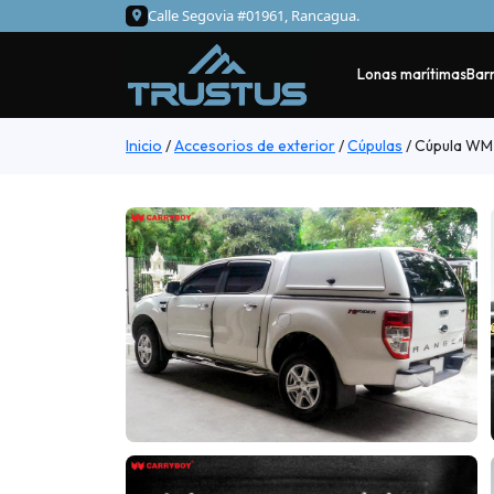
Calle Segovia #01961, Rancagua.
Lonas marítimas
Barr
Inicio
/
Accesorios de exterior
/
Cúpulas
/
Cúpula WM 