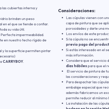
a las cubiertas interna y
Consideraciones:
Las cúpulas vienen con u
vidrio brindan un peso
capa de pintura que se apli
en el que se tiende a confiar.
porosidades y darle una mej
oda su vida útil.
Los envíos de este produ
a. Perfecta impermeabilidad.
Si la cúpula no se encuentra
rte en nuestro techo rígido de
previo pago del produc
Si estás interesado en el s
al y la superficie permiten pintar
más información.
necesario)
Considera que el servicio 
ca
CARRYBOY
.
días hábiles
para que el r
El servicio de pintura de t
las consideraciones y req
Para despachar las cúpulas
embalaje especial que recu
además fabricamos un exo
permite reducir al mínimo l
La instalación de las cúpul
bodega en la región Me