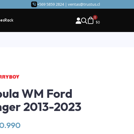
+569 5859 2824 |
ventas@trustus.cl
hes
Rack
$
0
pula WM Ford
ger 2013-2023
70.990