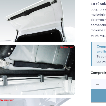
La cúpu
adaptarse
material r
de otros 
comercial
máxima co
su pickup
Compr
gratis
Tu com
aprox
Compra in
C
−
F
R
2