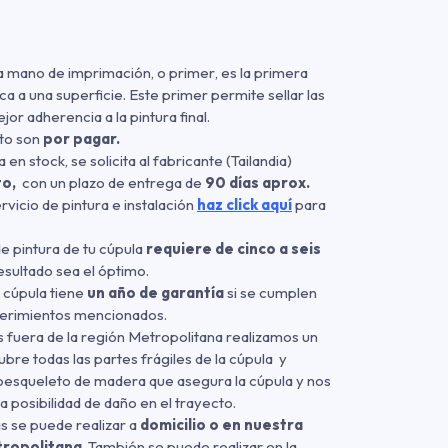
na mano de imprimación
,
o primer
,
es la primera
ca a una superficie. Este primer permite sellar las
or adherencia a la pintura final.
cto son
por pagar.
 en stock, se solicita al fabricante (Tailandia)
to,
con un plazo de entrega de
90 días aprox.
ervicio de pintura e instalación
haz click aquí
para
de pintura de tu cúpula
requiere de cinco a seis
esultado sea el óptimo.
u cúpula tiene
un año de garantía
si se cumplen
uerimientos mencionados.
 fuera de la región Metropolitana realizamos un
bre todas las partes frágiles de la cúpula y
esqueleto de madera que asegura la cúpula y nos
a posibilidad de daño en el trayecto.
as se puede realizar a
domicilio o en nuestra
tropolitana
. También se puede realizar en la