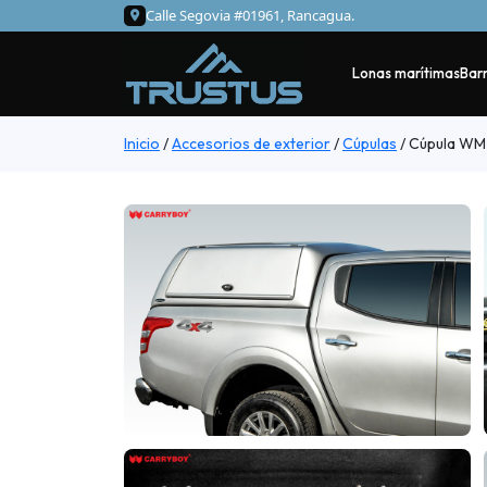
Calle Segovia #01961, Rancagua.
Lonas marítimas
Barr
Inicio
/
Accesorios de exterior
/
Cúpulas
/
Cúpula WM