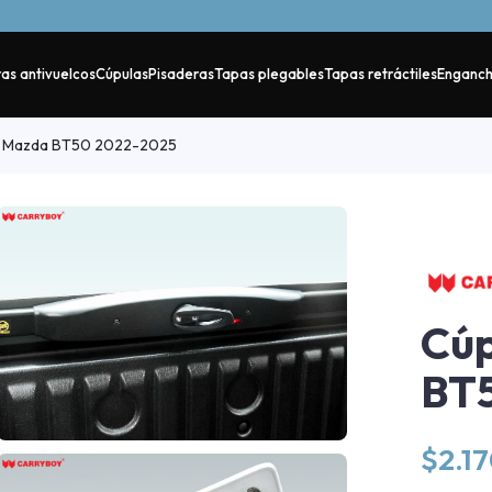
as antivuelcos
Cúpulas
Pisaderas
Tapas plegables
Tapas retráctiles
Enganc
 Mazda BT50 2022-2025
Cú
BT
$
2.1