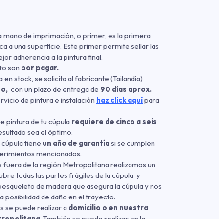
na mano de imprimación
,
o primer
,
es la primera
ca a una superficie. Este primer permite sellar las
or adherencia a la pintura final.
cto son
por pagar.
 en stock, se solicita al fabricante (Tailandia)
to,
con un plazo de entrega de
90 días aprox.
ervicio de pintura e instalación
haz click aquí
para
de pintura de tu cúpula
requiere de cinco a seis
esultado sea el óptimo.
u cúpula tiene
un año de garantía
si se cumplen
uerimientos mencionados.
 fuera de la región Metropolitana realizamos un
bre todas las partes frágiles de la cúpula y
esqueleto de madera que asegura la cúpula y nos
a posibilidad de daño en el trayecto.
as se puede realizar a
domicilio o en nuestra
tropolitana
. También se puede realizar en la