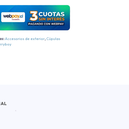
2025
antidad
as:
Accesorios de exterior
,
Cúpulas
rryboy
NAL