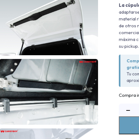
La cúpu
adaptarse
material r
de otros 
comercial
máxima co
su pickup
Compr
gratis
Tu com
aprox
Compra in
C
−