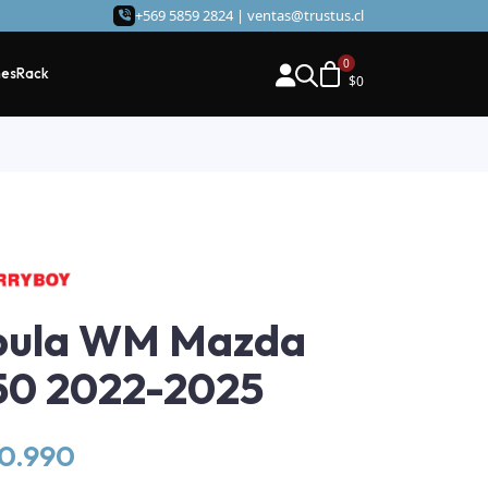
+569 5859 2824 |
ventas@trustus.cl
hes
Rack
$
0
pula WM Mazda
50 2022-2025
70.990