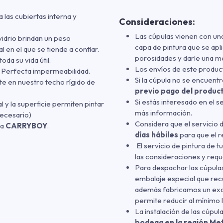
a las cubiertas interna y
Consideraciones:
Las cúpulas vienen con u
vidrio brindan un peso
capa de pintura que se apli
en el que se tiende a confiar.
porosidades y darle una mej
oda su vida útil.
Los envíos de este produ
a. Perfecta impermeabilidad.
Si la cúpula no se encuentra
rte en nuestro techo rígido de
previo pago del produc
Si estás interesado en el s
al y la superficie permiten pintar
más información.
necesario)
Considera que el servicio 
ca
CARRYBOY
.
días hábiles
para que el r
El servicio de pintura de t
las consideraciones y req
Para despachar las cúpulas
embalaje especial que recu
además fabricamos un exo
permite reducir al mínimo l
La instalación de las cúpul
bodega en la región Me