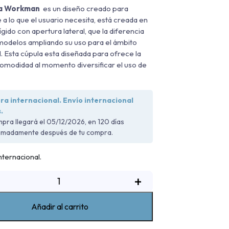
la Workman
es un diseño creado para
 a lo que el usuario necesita, está creada en
ígido con apertura lateral, que la diferencia
modelos ampliando su uso para el ámbito
. Esta cúpula esta diseñada para ofrece la
modidad al momento diversificar el uso de
.
a internacional. Envío internacional
.
pra llegará el 05/12/2026, en 120 días
imadamente después de tu compra.
ternacional.
úpula
+
WM
Mazda
Añadir al carrito
BT50
2022-